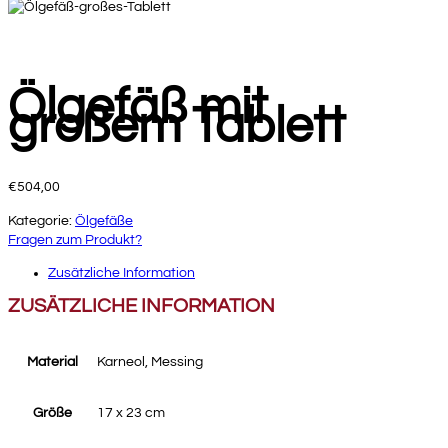
Ölgefäß mit
großem Tablett
€
504,00
Kategorie:
Ölgefäße
Fragen zum Produkt?
Zusätzliche Information
ZUSÄTZLICHE INFORMATION
Material
Karneol, Messing
Größe
17 x 23 cm