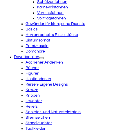
Schützenfahnen
Karnevalsfahnen
Vereinsfahnen
Vortragefahnen
Gewänder für liturgische Dienste
Basics
Herrenrochetts Einzelstücke
Bistumsornat
Primizkaseln
Domchöre
Devotionalien
Aachener Andenken
Bücher
Figuren
Hostiendosen
Kerzen-Eigene Designs
Kreuze
Krippen
Leuchter
Reliefs
Schiefer- und Natursteintafeln
Sternzeichen
Standleuchter
Taufkleider