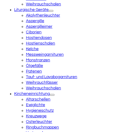
Weihrauchschalen
Liturgische Geräte
Akolythenleuchter
Aspergille
Aspergilleimer
Ciborien
Hostiendosen
Hostienschalen
Kelche
Messweingarnituren
Monstranzen
Ölgefäße
Patenen
Tauf- und Lavabogarnituren
Weihrauchfässer
Weihrauchschalen
Kircheneinrichtung
Altarschellen
Ewiglichte
Hygieneschutz
Kreuzwege
Osterleuchter
Ringbuchmappen