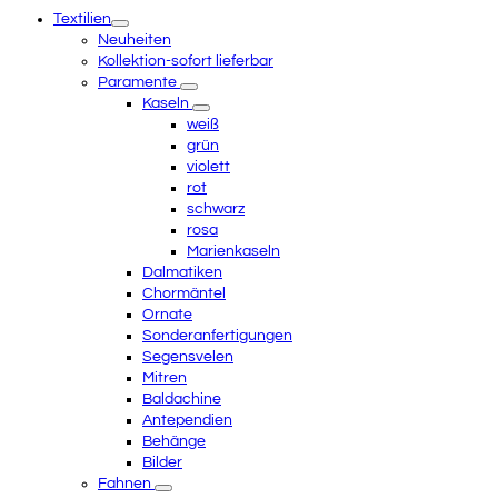
mobile
Textilien
menu
Neuheiten
Kollektion-sofort lieferbar
Paramente
Kaseln
weiß
grün
violett
rot
schwarz
rosa
Marienkaseln
Dalmatiken
Chormäntel
Ornate
Sonderanfertigungen
Segensvelen
Mitren
Baldachine
Antependien
Behänge
Bilder
Fahnen