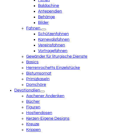
Mitren
Baldachine
Antependien
Behänge
Bilder
Fahnen
Schützenfahnen
Karnevalsfahnen
Vereinsfahnen
Vortragefahnen
Gewänder für liturgische Dienste
Basics
Herrenrochetts Einzelstücke
Bistumsornat
Primizkaseln
Domchöre
Devotionalien
Aachener Andenken
Bücher
Figuren
Hostiendosen
Kerzen-Eigene Designs
Kreuze
Krippen