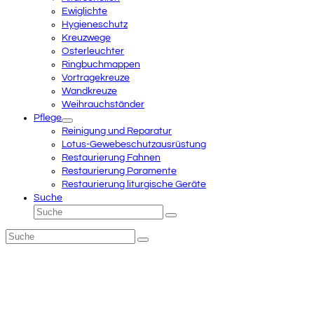
Ewiglichte
Hygieneschutz
Kreuzwege
Osterleuchter
Ringbuchmappen
Vortragekreuze
Wandkreuze
Weihrauchständer
Pflege
Reinigung und Reparatur
Lotus-Gewebeschutzausrüstung
Restaurierung Fahnen
Restaurierung Paramente
Restaurierung liturgische Geräte
Suche
Suche
Senden
Suche
Senden