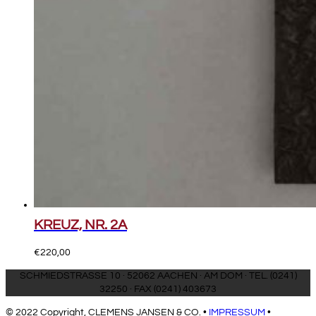
KREUZ, NR. 2A
€
220,00
SCHMIEDSTRASSE 10 · 52062 AACHEN · AM DOM · TEL. (0241)
32250 · FAX (0241) 403673
© 2022 Copyright, CLEMENS JANSEN & CO. •
IMPRESSUM
•