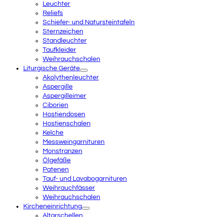
Leuchter
Reliefs
Schiefer- und Natursteintafeln
Sternzeichen
Standleuchter
Taufkleider
Weihrauchschalen
Liturgische Geräte
Akolythenleuchter
Aspergille
Aspergilleimer
Ciborien
Hostiendosen
Hostienschalen
Kelche
Messweingarnituren
Monstranzen
Ölgefäße
Patenen
Tauf- und Lavabogarnituren
Weihrauchfässer
Weihrauchschalen
Kircheneinrichtung
Altarschellen