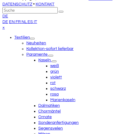
DATENSCHUTZ
•
KONTAKT
An
Suche
Senden
den
DE
Anfang
DE
EN
FR
NL
ES
IT
scrollen
Close
×
mobile
Textilien
menu
Neuheiten
Kollektion-sofort lieferbar
Paramente
Kaseln
weiß
grün
violett
rot
schwarz
rosa
Marienkaseln
Dalmatiken
Chormäntel
Ornate
Sonderanfertigungen
Segensvelen