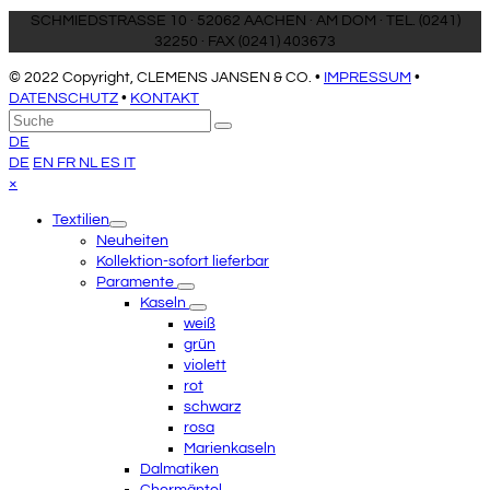
SCHMIEDSTRASSE 10 · 52062 AACHEN · AM DOM · TEL. (0241)
32250 · FAX (0241) 403673
© 2022 Copyright, CLEMENS JANSEN & CO. •
IMPRESSUM
•
DATENSCHUTZ
•
KONTAKT
An
Suche
Senden
den
DE
Anfang
DE
EN
FR
NL
ES
IT
scrollen
Close
×
mobile
Textilien
menu
Neuheiten
Kollektion-sofort lieferbar
Paramente
Kaseln
weiß
grün
violett
rot
schwarz
rosa
Marienkaseln
Dalmatiken