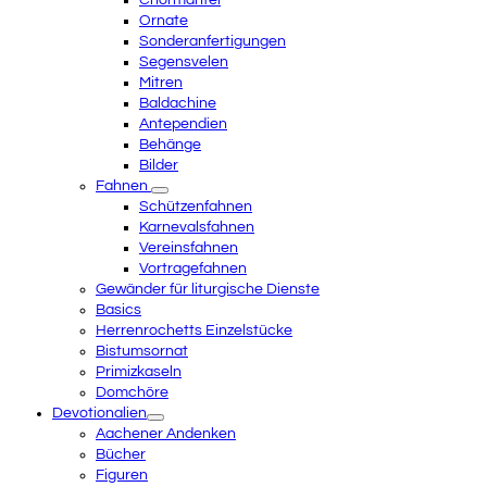
Chormäntel
Ornate
Sonderanfertigungen
Segensvelen
Mitren
Baldachine
Antependien
Behänge
Bilder
Fahnen
Schützenfahnen
Karnevalsfahnen
Vereinsfahnen
Vortragefahnen
Gewänder für liturgische Dienste
Basics
Herrenrochetts Einzelstücke
Bistumsornat
Primizkaseln
Domchöre
Devotionalien
Aachener Andenken
Bücher
Figuren