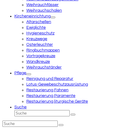
Weihrauchfässer
Weihrauchschalen
Kircheneinrichtung
Altarschellen
Ewiglichte
Hygieneschutz
Kreuzwege
Osterleuchter
Ringbuchmappen
Vortragekreuze
Wandkreuze
Weihrauchständer
Pflege
Reinigung und Reparatur
Lotus-Gewebeschutzausrüstung
Restaurierung Fahnen
Restaurierung Paramente
Restaurierung liturgische Geräte
Suche
Suche
Senden
Suche
Senden