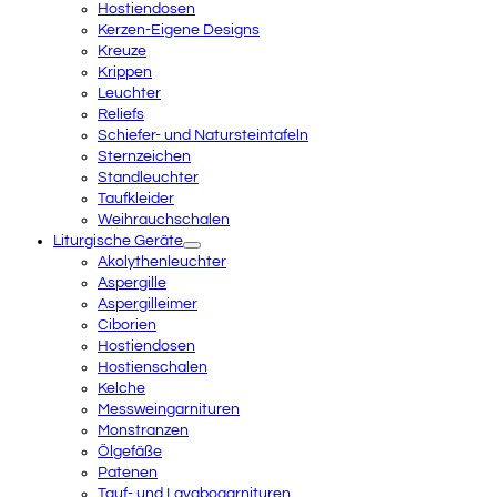
Hostiendosen
Kerzen-Eigene Designs
Kreuze
Krippen
Leuchter
Reliefs
Schiefer- und Natursteintafeln
Sternzeichen
Standleuchter
Taufkleider
Weihrauchschalen
Liturgische Geräte
Akolythenleuchter
Aspergille
Aspergilleimer
Ciborien
Hostiendosen
Hostienschalen
Kelche
Messweingarnituren
Monstranzen
Ölgefäße
Patenen
Tauf- und Lavabogarnituren