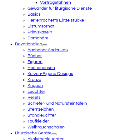
Vortragefahnen
Gewänder für liturgische Dienste
Basics
Herrenrochetts Einzelstücke
Bistumsornat
Primizkaseln
Domchöre
Devotionalien
Aachener Andenken
Bücher
Figuren
Hostiendosen
Kerzen-Eigene Designs
Kreuze
Krippen
Leuchter
Reliefs
Schiefer- und Natursteintafeln
Sternzeichen
Standleuchter
Taufkleider
Weihrauchschalen
Liturgische Geräte
Akolythenleuchter