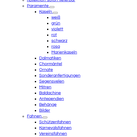
Kollektion-sofort lieferbar
Paramente
Kaseln
weiß
grün
violett
rot
schwarz
rosa
Marienkaseln
Dalmatiken
Chormäntel
Ornate
Sonderanfertigungen
Segensvelen
Mitren
Baldachine
Antependien
Behänge
Bilder
Fahnen
Schützenfahnen
Karnevalsfahnen
Vereinsfahnen