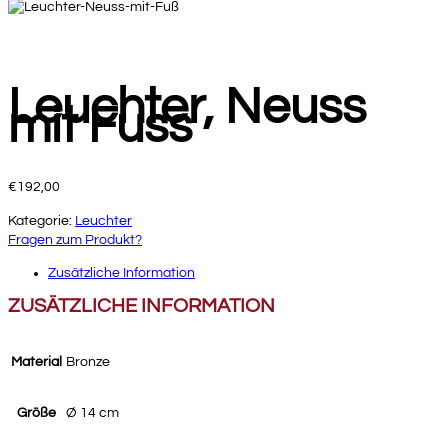
Leuchter, Neuss
mit Fuss
€
192,00
Kategorie:
Leuchter
Fragen zum Produkt?
Zusätzliche Information
ZUSÄTZLICHE INFORMATION
Material
Bronze
Größe
Ø 14 cm