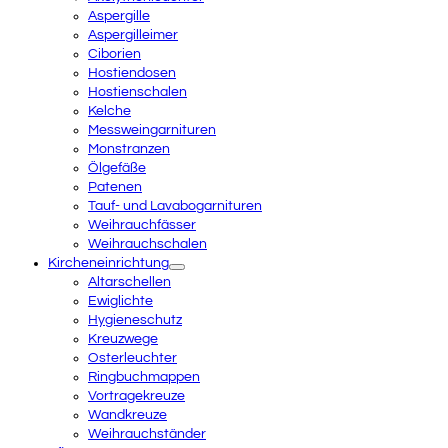
Aspergille
Aspergilleimer
Ciborien
Hostiendosen
Hostienschalen
Kelche
Messweingarnituren
Monstranzen
Ölgefäße
Patenen
Tauf- und Lavabogarnituren
Weihrauchfässer
Weihrauchschalen
Kircheneinrichtung
Altarschellen
Ewiglichte
Hygieneschutz
Kreuzwege
Osterleuchter
Ringbuchmappen
Vortragekreuze
Wandkreuze
Weihrauchständer