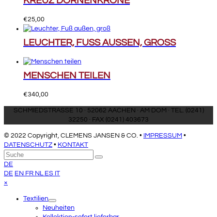
KREUZ DORNENKRONE
€
25,00
LEUCHTER, FUSS AUSSEN, GROSS
MENSCHEN TEILEN
€
340,00
SCHMIEDSTRASSE 10 · 52062 AACHEN · AM DOM · TEL. (0241)
32250 · FAX (0241) 403673
© 2022 Copyright, CLEMENS JANSEN & CO. •
IMPRESSUM
•
DATENSCHUTZ
•
KONTAKT
An
Suche
Senden
den
DE
Anfang
DE
EN
FR
NL
ES
IT
scrollen
Close
×
mobile
Textilien
menu
Neuheiten