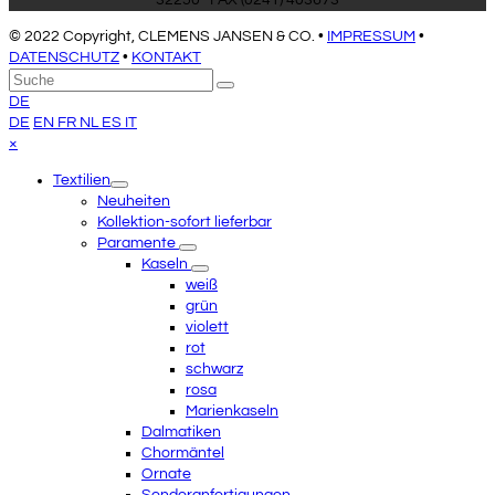
32250 · FAX (0241) 403673
© 2022 Copyright, CLEMENS JANSEN & CO. •
IMPRESSUM
•
DATENSCHUTZ
•
KONTAKT
An
Suche
Senden
den
DE
Anfang
DE
EN
FR
NL
ES
IT
scrollen
Close
×
mobile
Textilien
menu
Neuheiten
Kollektion-sofort lieferbar
Paramente
Kaseln
weiß
grün
violett
rot
schwarz
rosa
Marienkaseln
Dalmatiken
Chormäntel
Ornate