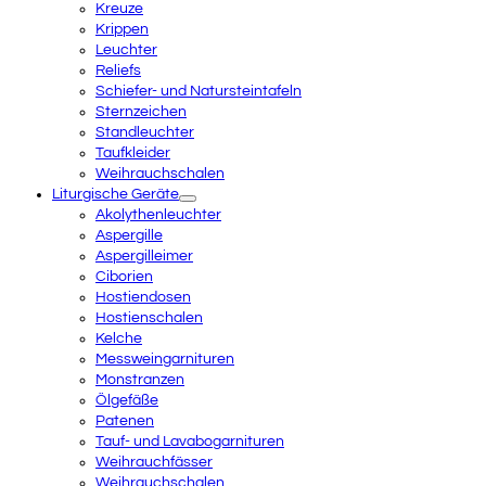
Kreuze
Krippen
Leuchter
Reliefs
Schiefer- und Natursteintafeln
Sternzeichen
Standleuchter
Taufkleider
Weihrauchschalen
Liturgische Geräte
Akolythenleuchter
Aspergille
Aspergilleimer
Ciborien
Hostiendosen
Hostienschalen
Kelche
Messweingarnituren
Monstranzen
Ölgefäße
Patenen
Tauf- und Lavabogarnituren
Weihrauchfässer
Weihrauchschalen