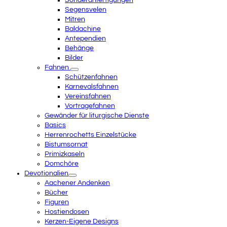
Sonderanfertigungen
Segensvelen
Mitren
Baldachine
Antependien
Behänge
Bilder
Fahnen
Schützenfahnen
Karnevalsfahnen
Vereinsfahnen
Vortragefahnen
Gewänder für liturgische Dienste
Basics
Herrenrochetts Einzelstücke
Bistumsornat
Primizkaseln
Domchöre
Devotionalien
Aachener Andenken
Bücher
Figuren
Hostiendosen
Kerzen-Eigene Designs