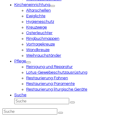
Kircheneinrichtung
Altarschellen
Ewiglichte
Hygieneschutz
Kreuzwege
Osterleuchter
Ringbuchmappen
Vortragekreuze
Wandkreuze
Weihrauchständer
Pflege
Reinigung und Reparatur
Lotus-Gewebeschutzausrüstung
Restaurierung Fahnen
Restaurierung Paramente
Restaurierung liturgische Geräte
Suche
Suche
Senden
Suche
Senden