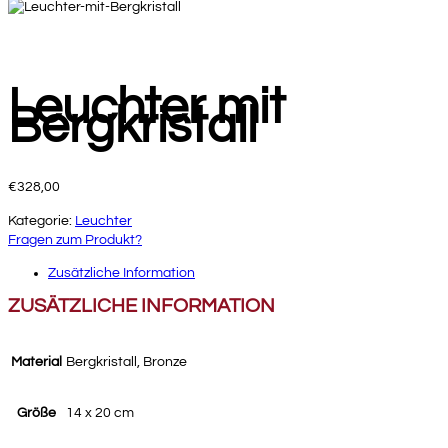
Leuchter mit
Bergkristall
€
328,00
Kategorie:
Leuchter
Fragen zum Produkt?
Zusätzliche Information
ZUSÄTZLICHE INFORMATION
Material
Bergkristall, Bronze
Größe
14 x 20 cm