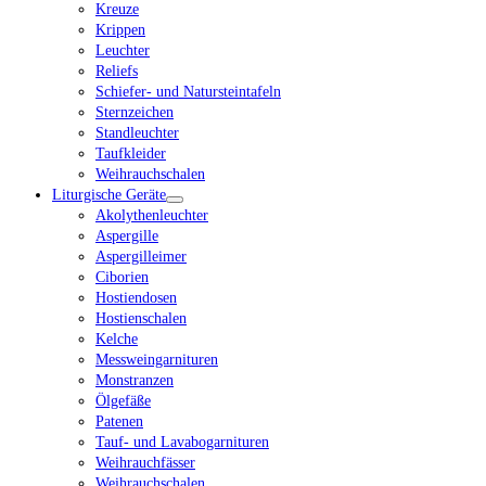
Kreuze
Krippen
Leuchter
Reliefs
Schiefer- und Natursteintafeln
Sternzeichen
Standleuchter
Taufkleider
Weihrauchschalen
Liturgische Geräte
Akolythenleuchter
Aspergille
Aspergilleimer
Ciborien
Hostiendosen
Hostienschalen
Kelche
Messweingarnituren
Monstranzen
Ölgefäße
Patenen
Tauf- und Lavabogarnituren
Weihrauchfässer
Weihrauchschalen