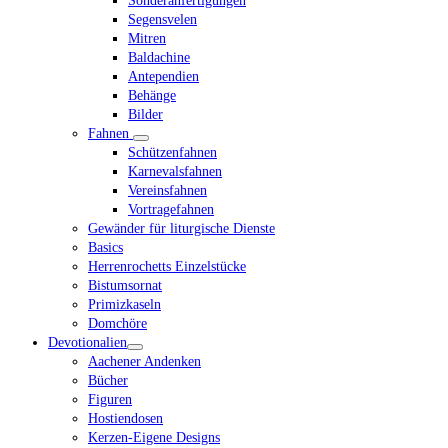
Sonderanfertigungen
Segensvelen
Mitren
Baldachine
Antependien
Behänge
Bilder
Fahnen
Schützenfahnen
Karnevalsfahnen
Vereinsfahnen
Vortragefahnen
Gewänder für liturgische Dienste
Basics
Herrenrochetts Einzelstücke
Bistumsornat
Primizkaseln
Domchöre
Devotionalien
Aachener Andenken
Bücher
Figuren
Hostiendosen
Kerzen-Eigene Designs