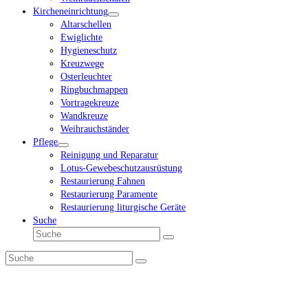
Kircheneinrichtung
Altarschellen
Ewiglichte
Hygieneschutz
Kreuzwege
Osterleuchter
Ringbuchmappen
Vortragekreuze
Wandkreuze
Weihrauchständer
Pflege
Reinigung und Reparatur
Lotus-Gewebeschutzausrüstung
Restaurierung Fahnen
Restaurierung Paramente
Restaurierung liturgische Geräte
Suche
Suche
Senden
Suche
Senden