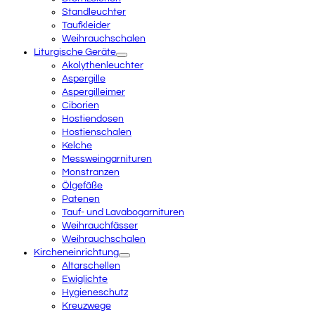
Standleuchter
Taufkleider
Weihrauchschalen
Liturgische Geräte
Akolythenleuchter
Aspergille
Aspergilleimer
Ciborien
Hostiendosen
Hostienschalen
Kelche
Messweingarnituren
Monstranzen
Ölgefäße
Patenen
Tauf- und Lavabogarnituren
Weihrauchfässer
Weihrauchschalen
Kircheneinrichtung
Altarschellen
Ewiglichte
Hygieneschutz
Kreuzwege