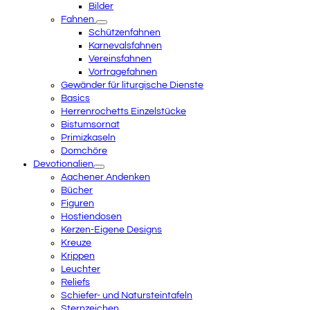
Bilder
Fahnen
Schützenfahnen
Karnevalsfahnen
Vereinsfahnen
Vortragefahnen
Gewänder für liturgische Dienste
Basics
Herrenrochetts Einzelstücke
Bistumsornat
Primizkaseln
Domchöre
Devotionalien
Aachener Andenken
Bücher
Figuren
Hostiendosen
Kerzen-Eigene Designs
Kreuze
Krippen
Leuchter
Reliefs
Schiefer- und Natursteintafeln
Sternzeichen