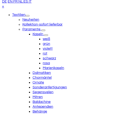
Anfang
DE
EN
FR
NL
ES
IT
scrollen
Close
×
mobile
Textilien
menu
Neuheiten
Kollektion-sofort lieferbar
Paramente
Kaseln
weiß
grün
violett
rot
schwarz
rosa
Marienkaseln
Dalmatiken
Chormäntel
Ornate
Sonderanfertigungen
Segensvelen
Mitren
Baldachine
Antependien
Behänge