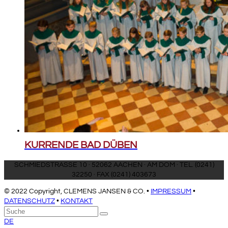
KURRENDE BAD DÜBEN
SCHMIEDSTRASSE 10 · 52062 AACHEN · AM DOM · TEL. (0241)
32250 · FAX (0241) 403673
© 2022 Copyright, CLEMENS JANSEN & CO. •
IMPRESSUM
•
DATENSCHUTZ
•
KONTAKT
An
Suche
Senden
den
DE