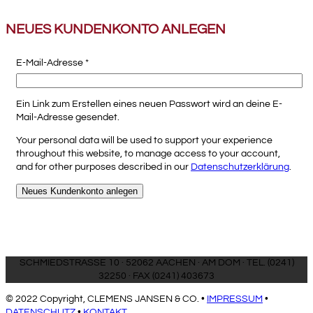
NEUES KUNDENKONTO ANLEGEN
Erforderlich
E-Mail-Adresse
*
Ein Link zum Erstellen eines neuen Passwort wird an deine E-
Mail-Adresse gesendet.
Your personal data will be used to support your experience
throughout this website, to manage access to your account,
and for other purposes described in our
Datenschutzerklärung
.
Neues Kundenkonto anlegen
SCHMIEDSTRASSE 10 · 52062 AACHEN · AM DOM · TEL. (0241)
32250 · FAX (0241) 403673
© 2022 Copyright, CLEMENS JANSEN & CO. •
IMPRESSUM
•
DATENSCHUTZ
•
KONTAKT