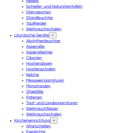
Reliefs
Schiefer- und Natursteintafeln
Sternzeichen
Standleuchter
Taufkleider
Weihrauchschalen
Liturgische Geräte
Akolythenleuchter
Aspergille
Aspergilleimer
Ciborien
Hostiendosen
Hostienschalen
Kelche
Messweingarnituren
Monstranzen
Ölgefäße
Patenen
Tauf- und Lavabogarnituren
Weihrauchfässer
Weihrauchschalen
Kircheneinrichtung
Altarschellen
Ewiglichte