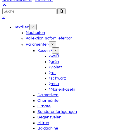
An
Suche
den
Senden
Anfang
Close
×
scrollen
mobile
Textilien
menu
Neuheiten
Kollektion-sofort lieferbar
Paramente
Kaseln
weiß
grün
violett
rot
schwarz
rosa
Marienkaseln
Dalmatiken
Chormäntel
Ornate
Sonderanfertigungen
Segensvelen
Mitren
Baldachine