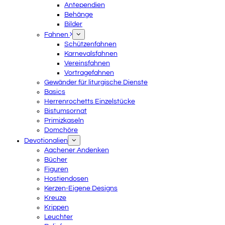
Antependien
Behänge
Bilder
Fahnen
Schützenfahnen
Karnevalsfahnen
Vereinsfahnen
Vortragefahnen
Gewänder für liturgische Dienste
Basics
Herrenrochetts Einzelstücke
Bistumsornat
Primizkaseln
Domchöre
Devotionalien
Aachener Andenken
Bücher
Figuren
Hostiendosen
Kerzen-Eigene Designs
Kreuze
Krippen
Leuchter