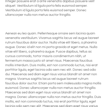
Integer posuere erat a ante venenatis dapibus posuere velit
aliquet. Vestibulum id ligula porta felis euismod semper.
Vestibulum id ligula porta felis euismod semper. Donec
ullamcorper nulla non metus auctor fringilla.
Aenean eu leo quam. Pellentesque ornare sem lacinia quam
venenatis vestibulum. Vivamus sagittis lacus vel augue laoreet
rutrum faucibus dolor auctor. Nulla vitae elit libero, a pharetra
augue. Donec id elit non mi porta gravida at eget metus. Nulla
vitae elit libero, a pharetra augue. Fusce dapibus, tellus ac
cursus commodo, tortor mauris condimentum nibh, ut
fermentum massa justo sit amet risus. Maecenas faucibus
mollis interdum. Duis mollis, est non commodo luctus, nisi erat
porttitor ligula, eget lacinia odio sem nec elit. Donec sed odio
dui. Maecenas sed diam eget risus varius blandit sit amet non
magna. Vivamus sagittis lacus vel augue laoreet rutrum
faucibus dolor auctor. Etiam porta sem malesuada magna mollis
euismod. Donec ullamcorper nulla non metus auctor fringilla.
Maecenas sed diam eget risus varius blandit sit amet non
magna. Donec ullamcorper nulla non metus auctor fringilla. Duis
mollis, est non commodo luctus, nisi erat porttitor ligula, eget
lacinia odio sem nec elit. Maecenas sed diam eget risus varius