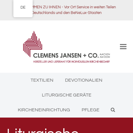
WIR KOMMEN ZU IHNEN - Vor Ort Service in weiten Teilen
DE
Deutschlands und den BeNeLux-Staaten
TEXTILIEN
DEVOTIONALIEN
LITURGISCHE GERÄTE
KIRCHENEINRICHTUNG
PFLEGE