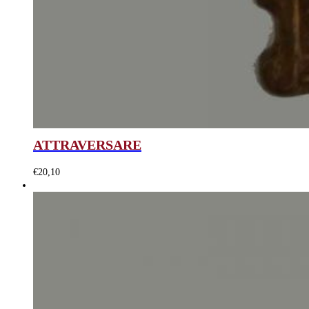
ATTRAVERSARE
€
20,10