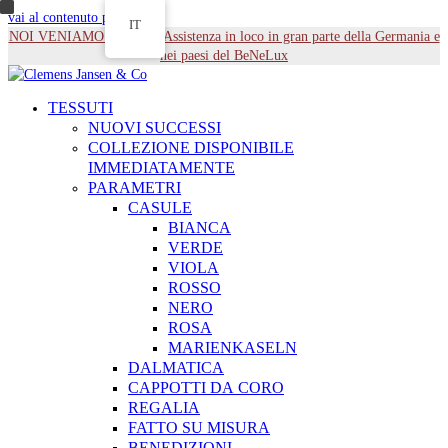
vai al contenuto principale
IT
NOI VENIAMO DA TE - Assistenza in loco in gran parte della Germania e
nei paesi del BeNeLux
TESSUTI
NUOVI SUCCESSI
COLLEZIONE DISPONIBILE
IMMEDIATAMENTE
PARAMETRI
CASULE
BIANCA
VERDE
VIOLA
ROSSO
NERO
ROSA
MARIENKASELN
DALMATICA
CAPPOTTI DA CORO
REGALIA
FATTO SU MISURA
BENEDIZIONI