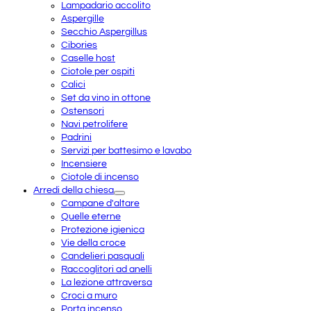
Lampadario accolito
Aspergille
Secchio Aspergillus
Cibories
Caselle host
Ciotole per ospiti
Calici
Set da vino in ottone
Ostensori
Navi petrolifere
Padrini
Servizi per battesimo e lavabo
Incensiere
Ciotole di incenso
Arredi della chiesa
Campane d'altare
Quelle eterne
Protezione igienica
Vie della croce
Candelieri pasquali
Raccoglitori ad anelli
La lezione attraversa
Croci a muro
Porta incenso