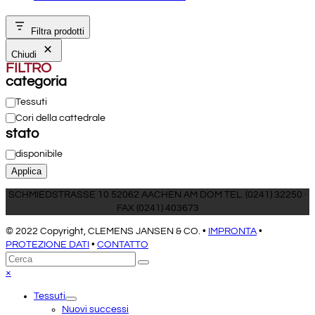
Filtra prodotti
Chiudi
FILTRO
categoria
Categoria
Tessuti
Cori della cattedrale
stato
Stato
disponibile
Applica
SCHMIEDSTRASSE 10 52062 AACHEN AM DOM TEL. (0241) 32250 ·
FAX (0241) 403673
© 2022 Copyright, CLEMENS JANSEN & CO. •
IMPRONTA
•
PROTEZIONE DATI
•
CONTATTO
Torna
Cerca
Invia
in
Close
×
cima
mobile
Tessuti
menu
Nuovi successi