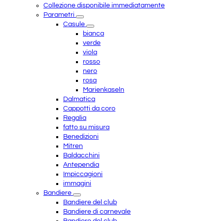
Collezione disponibile immediatamente
Parametri
Casule
bianca
verde
viola
rosso
nero
rosa
Marienkaseln
Dalmatica
Cappotti da coro
Regalia
fatto su misura
Benedizioni
Mitren
Baldacchini
Antependia
Impiccagioni
immagini
Bandiere
Bandiere del club
Bandiere di carnevale
Bandiere del club