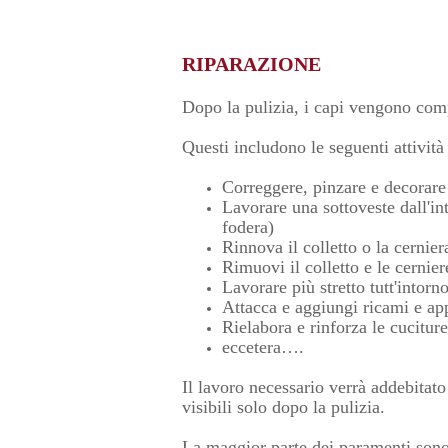
RIPARAZIONE
Dopo la pulizia, i capi vengono compl
Questi includono le seguenti attivit
Correggere, pinzare e decorare
Lavorare una sottoveste dall'int
fodera)
Rinnova il colletto o la cernier
Rimuovi il colletto e le cernier
Lavorare più stretto tutt'intor
Attacca e aggiungi ricami e ap
Rielabora e rinforza le cuciture
eccetera….
Il lavoro necessario verrà addebitato
visibili solo dopo la pulizia.
La maggior parte dei paramenti sono f