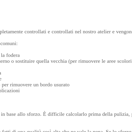
etamente controllati e controllati nel nostro atelier e vengono
à comuni:
 la fodera
erno o sostituire quella vecchia (per rimuovere le aree scolorit
a
e
no per rimuovere un bordo usurato
plicazioni
 in base allo sforzo. È difficile calcolarlo prima della pulizia
atti di una qualità così alta che ne vale la pena. Se lo sforzo