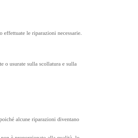
 effettuate le riparazioni necessarie.
e o usurate sulla scollatura e sulla
, poiché alcune riparazioni diventano
 non è proporzionato alla qualità, lo