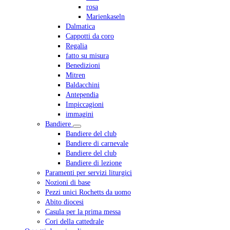
rosa
Marienkaseln
Dalmatica
Cappotti da coro
Regalia
fatto su misura
Benedizioni
Mitren
Baldacchini
Antependia
Impiccagioni
immagini
Bandiere
Bandiere del club
Bandiere di carnevale
Bandiere del club
Bandiere di lezione
Paramenti per servizi liturgici
Nozioni di base
Pezzi unici Rochetts da uomo
Abito diocesi
Casula per la prima messa
Cori della cattedrale