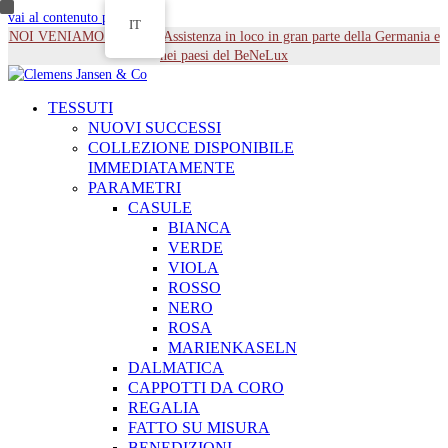
vai al contenuto principale
IT
NOI VENIAMO DA TE - Assistenza in loco in gran parte della Germania e
nei paesi del BeNeLux
TESSUTI
NUOVI SUCCESSI
COLLEZIONE DISPONIBILE
IMMEDIATAMENTE
PARAMETRI
CASULE
BIANCA
VERDE
VIOLA
ROSSO
NERO
ROSA
MARIENKASELN
DALMATICA
CAPPOTTI DA CORO
REGALIA
FATTO SU MISURA
BENEDIZIONI