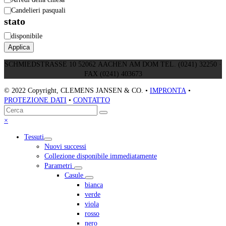
Candelieri pasquali
stato
Disponibilità
disponibile
Applica
SCHMIEDSTRASSE 10 52062 AACHEN AM DOM TEL. (0241) 32250 ·
FAX (0241) 403673
© 2022 Copyright, CLEMENS JANSEN & CO. •
IMPRONTA
•
PROTEZIONE DATI
•
CONTATTO
Torna
Cerca
Invia
in
Close
×
cima
mobile
Tessuti
menu
Nuovi successi
Collezione disponibile immediatamente
Parametri
Casule
bianca
verde
viola
rosso
nero