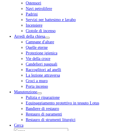
Ostensori
Navi petrolifere
Padrini
Servizi per battesimo e lavabo
Incensiere
Ciotole di incenso
Arredi della chiesa
Campane d'altare
Quelle eterne
Protezione igienica
Vie della croce
Candelieri pasquali
Raccoglitori ad anelli
La lezione attraversa
Croci a muro
Porta incenso
Manutenzione
Pulizia e riparazione
Equipaggiamento protettivo in tessuto Lotus
Bandiere di restauro
Restauro di paramenti
Restauro di strumenti liturgici
Cerca
Cerca