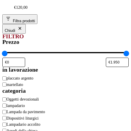
€
120,00
Filtra prodotti
Chiudi
FILTRO
Prezzo
in lavorazione
in
placcato argento
lavorazione
martellato
categoria
Categoria
Oggetti devozionali
lampadario
Lampada da pavimento
Dispositivi liturgici
Lampadario accolito
Arredi della chiesa