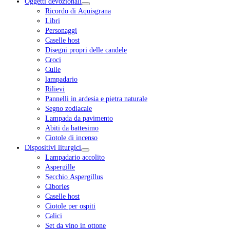
Oggetti devozionali
Ricordo di Aquisgrana
Libri
Personaggi
Caselle host
Disegni propri delle candele
Croci
Culle
lampadario
Rilievi
Pannelli in ardesia e pietra naturale
Segno zodiacale
Lampada da pavimento
Abiti da battesimo
Ciotole di incenso
Dispositivi liturgici
Lampadario accolito
Aspergille
Secchio Aspergillus
Cibories
Caselle host
Ciotole per ospiti
Calici
Set da vino in ottone