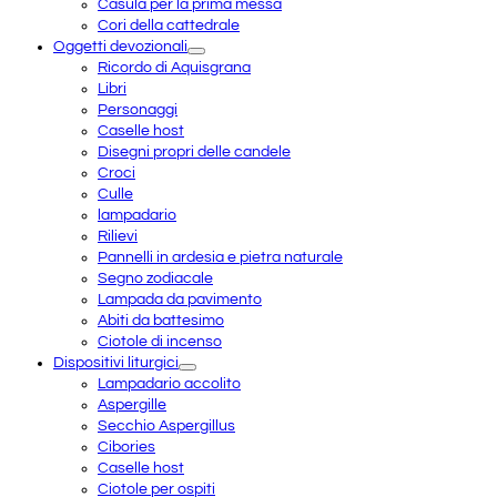
Casula per la prima messa
Cori della cattedrale
Oggetti devozionali
Ricordo di Aquisgrana
Libri
Personaggi
Caselle host
Disegni propri delle candele
Croci
Culle
lampadario
Rilievi
Pannelli in ardesia e pietra naturale
Segno zodiacale
Lampada da pavimento
Abiti da battesimo
Ciotole di incenso
Dispositivi liturgici
Lampadario accolito
Aspergille
Secchio Aspergillus
Cibories
Caselle host
Ciotole per ospiti