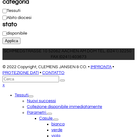
categoria
Categoria
Tessuti
Abito diocesi
stato
Disponibilità
disponibile
Applica
SCHMIEDSTRASSE 10 52062 AACHEN AM DOM TEL. (0241) 32250 ·
FAX (0241) 403673
© 2022 Copyright, CLEMENS JANSEN & CO. •
IMPRONTA
•
PROTEZIONE DATI
•
CONTATTO
Torna
Cerca
Invia
in
Close
×
cima
mobile
Tessuti
menu
Nuovi successi
Collezione disponibile immediatamente
Parametri
Casule
bianca
verde
viola