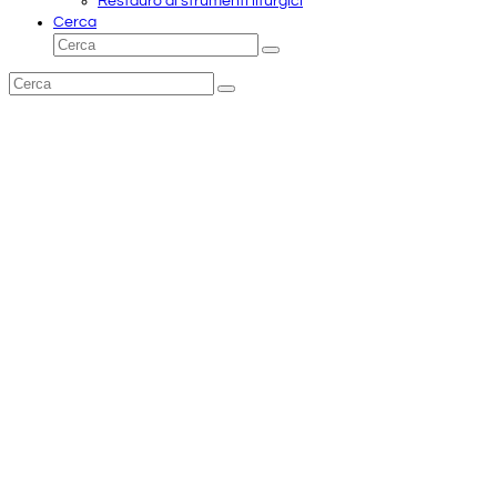
Restauro di strumenti liturgici
Cerca
Cerca
Invia
Cerca
Invia