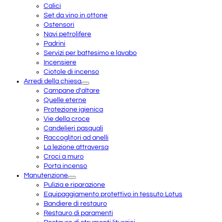
Calici
Set da vino in ottone
Ostensori
Navi petrolifere
Padrini
Servizi per battesimo e lavabo
Incensiere
Ciotole di incenso
Arredi della chiesa
Campane d'altare
Quelle eterne
Protezione igienica
Vie della croce
Candelieri pasquali
Raccoglitori ad anelli
La lezione attraversa
Croci a muro
Porta incenso
Manutenzione
Pulizia e riparazione
Equipaggiamento protettivo in tessuto Lotus
Bandiere di restauro
Restauro di paramenti