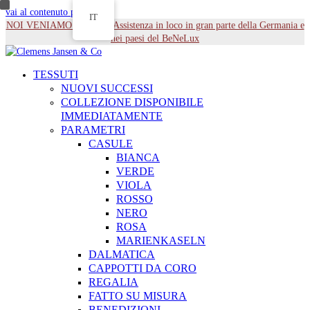
vai al contenuto principale
IT
NOI VENIAMO DA TE - Assistenza in loco in gran parte della Germania e
nei paesi del BeNeLux
TESSUTI
NUOVI SUCCESSI
COLLEZIONE DISPONIBILE
IMMEDIATAMENTE
PARAMETRI
CASULE
BIANCA
VERDE
VIOLA
ROSSO
NERO
ROSA
MARIENKASELN
DALMATICA
CAPPOTTI DA CORO
REGALIA
FATTO SU MISURA
BENEDIZIONI