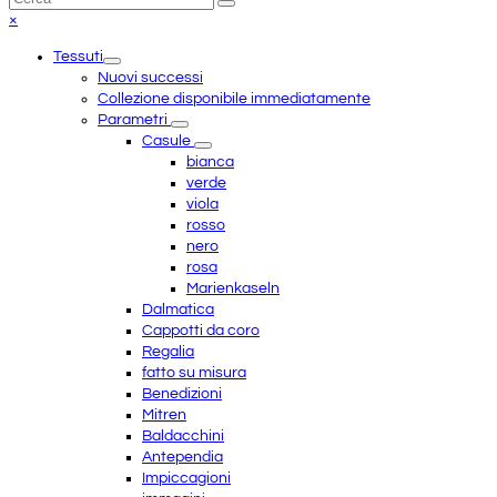
Invia
in
Close
×
cima
mobile
Tessuti
menu
Nuovi successi
Collezione disponibile immediatamente
Parametri
Casule
bianca
verde
viola
rosso
nero
rosa
Marienkaseln
Dalmatica
Cappotti da coro
Regalia
fatto su misura
Benedizioni
Mitren
Baldacchini
Antependia
Impiccagioni