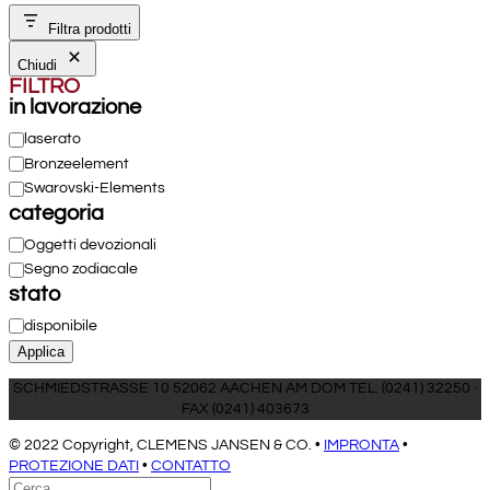
Filtra prodotti
Chiudi
FILTRO
in lavorazione
in
laserato
lavorazione
Bronzeelement
Swarovski-Elements
categoria
Categoria
Oggetti devozionali
Segno zodiacale
stato
Stato
disponibile
Applica
SCHMIEDSTRASSE 10 52062 AACHEN AM DOM TEL. (0241) 32250 ·
FAX (0241) 403673
© 2022 Copyright, CLEMENS JANSEN & CO. •
IMPRONTA
•
PROTEZIONE DATI
•
CONTATTO
Torna
Cerca