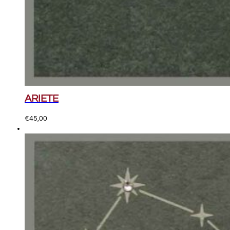
ARIETE
€
45,00