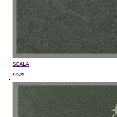
SCALA
€
45,00