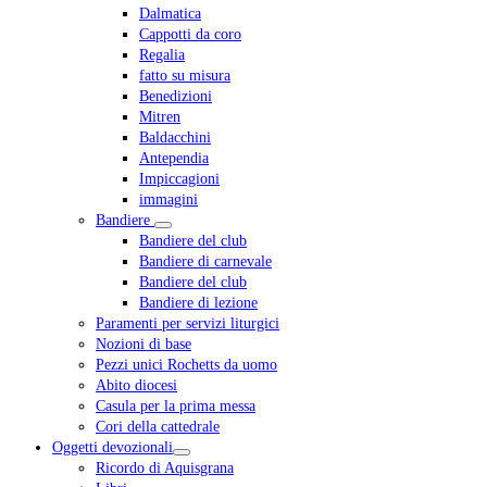
Dalmatica
Cappotti da coro
Regalia
fatto su misura
Benedizioni
Mitren
Baldacchini
Antependia
Impiccagioni
immagini
Bandiere
Bandiere del club
Bandiere di carnevale
Bandiere del club
Bandiere di lezione
Paramenti per servizi liturgici
Nozioni di base
Pezzi unici Rochetts da uomo
Abito diocesi
Casula per la prima messa
Cori della cattedrale
Oggetti devozionali
Ricordo di Aquisgrana