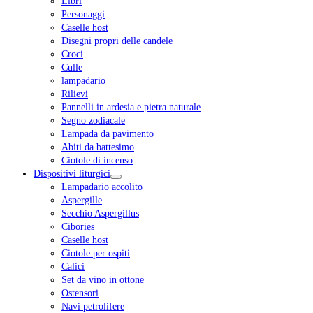
Libri
Personaggi
Caselle host
Disegni propri delle candele
Croci
Culle
lampadario
Rilievi
Pannelli in ardesia e pietra naturale
Segno zodiacale
Lampada da pavimento
Abiti da battesimo
Ciotole di incenso
Dispositivi liturgici
Lampadario accolito
Aspergille
Secchio Aspergillus
Cibories
Caselle host
Ciotole per ospiti
Calici
Set da vino in ottone
Ostensori
Navi petrolifere