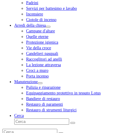
Padrini
Servizi per battesimo e lavabo
Incensiere
Ciotole di incenso
Arredi della chiesa
Campane d'altare
Quelle eterne
Protezione igienica
Vie della croce
Candelieri pasquali
Raccoglitori ad anelli
La lezione attraversa
Croci a muro
Porta incenso
Manutenzione
Pulizia e riparazione
Equipaggiamento protettivo in tessuto Lotus
Bandiere di restauro
Restauro di paramenti
Restauro di strumenti liturgici
Cerca
Cerca
Invia
Cerca