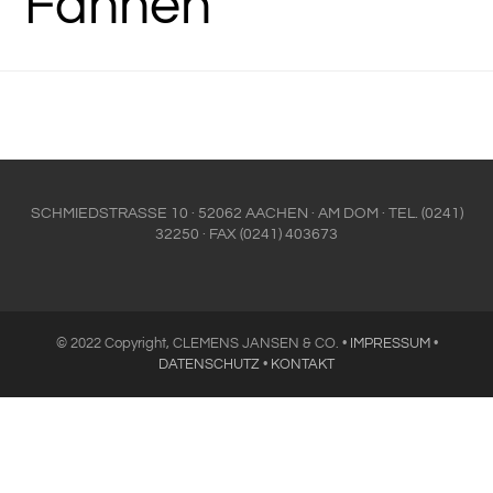
Fahnen
SCHMIEDSTRASSE 10 · 52062 AACHEN · AM DOM · TEL. (0241)
32250 · FAX (0241) 403673
© 2022 Copyright, CLEMENS JANSEN & CO. •
IMPRESSUM
•
DATENSCHUTZ
•
KONTAKT