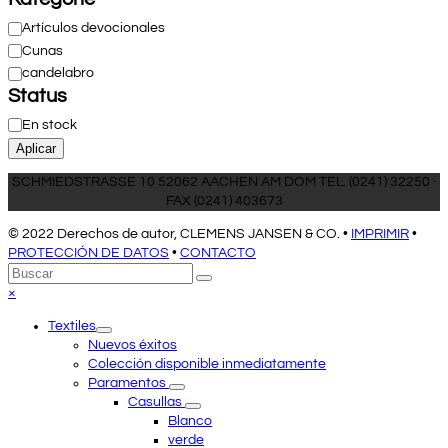
Categoría
Artículos devocionales
Cunas
candelabro
Status
Estado
En stock
Aplicar
SCHMIEDSTRASSE 10 52062 AACHEN AM DOM TEL. (0241) 32250 ·
FAX (0241) 403673
© 2022 Derechos de autor, CLEMENS JANSEN & CO. •
IMPRIMIR
•
PROTECCIÓN DE DATOS
•
CONTACTO
Volver
Buscar
Enviar
arriba
Close
×
mobile
Textiles
menu
Nuevos éxitos
Colección disponible inmediatamente
Paramentos
Casullas
Blanco
verde