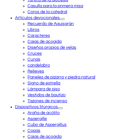
Túnica de la diócesis
Casulla para la primera misa
Coros de la catedral
Artículos devocionales
Recuerdo de Aquisgrán
Libros
Caracteres
Cajas de acogida
Diseños propios de velas
Cruces
Cunas
candelabro
Relieves
Paneles de pizarra y piedra natural
Signo de estrella
Lámpara de piso
Vestidos de bautizo
Tazones de incienso
Dispositivos litúrgicos
Araña de acólito
Aspergille
Cubo de Aspergillus
Copas
Cajas de acogida