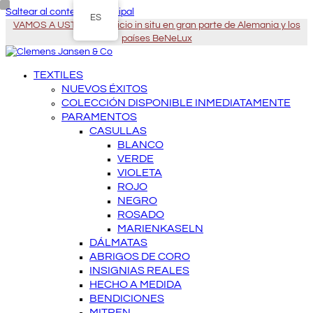
Saltear al contenido principal
ES
VAMOS A USTED - Servicio in situ en gran parte de Alemania y los
países BeNeLux
TEXTILES
NUEVOS ÉXITOS
COLECCIÓN DISPONIBLE INMEDIATAMENTE
PARAMENTOS
CASULLAS
BLANCO
VERDE
VIOLETA
ROJO
NEGRO
ROSADO
MARIENKASELN
DÁLMATAS
ABRIGOS DE CORO
INSIGNIAS REALES
HECHO A MEDIDA
BENDICIONES
MITREN