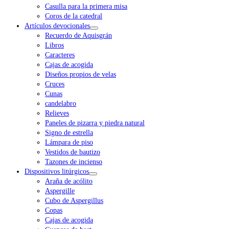
Casulla para la primera misa
Coros de la catedral
Artículos devocionales
Recuerdo de Aquisgrán
Libros
Caracteres
Cajas de acogida
Diseños propios de velas
Cruces
Cunas
candelabro
Relieves
Paneles de pizarra y piedra natural
Signo de estrella
Lámpara de piso
Vestidos de bautizo
Tazones de incienso
Dispositivos litúrgicos
Araña de acólito
Aspergille
Cubo de Aspergillus
Copas
Cajas de acogida