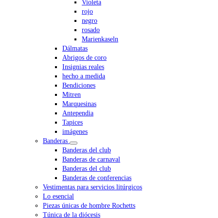
Violeta
rojo
negro
rosado
Marienkaseln
Dálmatas
Abrigos de coro
Insignias reales
hecho a medida
Bendiciones
Mitren
Marquesinas
Antependia
Tapices
imágenes
Banderas
Banderas del club
Banderas de carnaval
Banderas del club
Banderas de conferencias
Vestimentas para servicios litúrgicos
Lo esencial
Piezas únicas de hombre Rochetts
Túnica de la diócesis