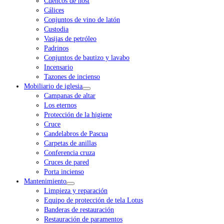
Cuencos de host
Cálices
Conjuntos de vino de latón
Custodia
Vasijas de petróleo
Padrinos
Conjuntos de bautizo y lavabo
Incensario
Tazones de incienso
Mobiliario de iglesia
Campanas de altar
Los eternos
Protección de la higiene
Cruce
Candelabros de Pascua
Carpetas de anillas
Conferencia cruza
Cruces de pared
Porta incienso
Mantenimiento
Limpieza y reparación
Equipo de protección de tela Lotus
Banderas de restauración
Restauración de paramentos