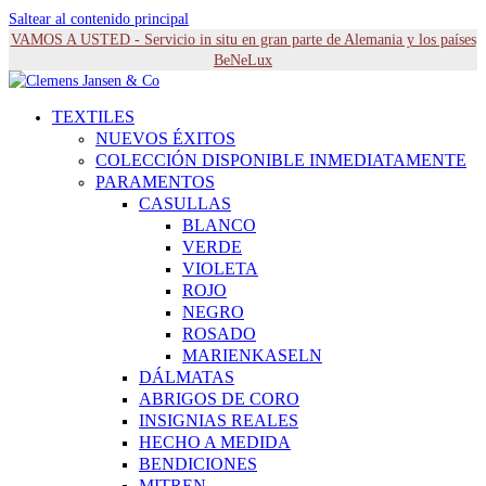
Saltear al contenido principal
VAMOS A USTED - Servicio in situ en gran parte de Alemania y los países
BeNeLux
TEXTILES
NUEVOS ÉXITOS
COLECCIÓN DISPONIBLE INMEDIATAMENTE
PARAMENTOS
CASULLAS
BLANCO
VERDE
VIOLETA
ROJO
NEGRO
ROSADO
MARIENKASELN
DÁLMATAS
ABRIGOS DE CORO
INSIGNIAS REALES
HECHO A MEDIDA
BENDICIONES
MITREN