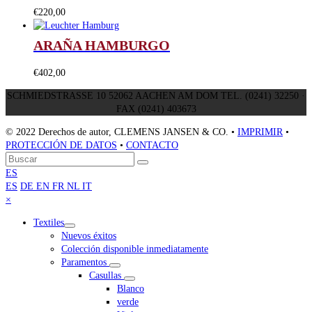
€
220,00
ARAÑA HAMBURGO
€
402,00
SCHMIEDSTRASSE 10 52062 AACHEN AM DOM TEL. (0241) 32250 ·
FAX (0241) 403673
© 2022 Derechos de autor, CLEMENS JANSEN & CO. •
IMPRIMIR
•
PROTECCIÓN DE DATOS
•
CONTACTO
Volver
Buscar
Enviar
arriba
ES
ES
DE
EN
FR
NL
IT
Close
×
mobile
Textiles
menu
Nuevos éxitos
Colección disponible inmediatamente
Paramentos
Casullas
Blanco
verde