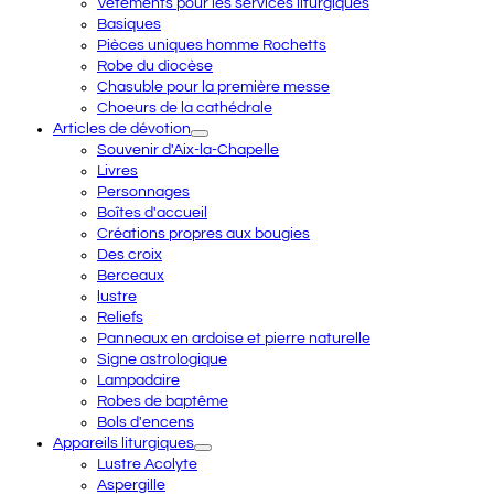
Vêtements pour les services liturgiques
Basiques
Pièces uniques homme Rochetts
Robe du diocèse
Chasuble pour la première messe
Choeurs de la cathédrale
Articles de dévotion
Souvenir d'Aix-la-Chapelle
Livres
Personnages
Boîtes d'accueil
Créations propres aux bougies
Des croix
Berceaux
lustre
Reliefs
Panneaux en ardoise et pierre naturelle
Signe astrologique
Lampadaire
Robes de baptême
Bols d'encens
Appareils liturgiques
Lustre Acolyte
Aspergille