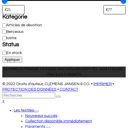
Kategorie
Catégorie
Articles de dévotion
Berceaux
lustre
Status
État
En stock
Appliquer
SCHMIEDSTRASSE 10 52062 AACHEN AM DOM TEL. (0241) 32250 ·
FAX (0241) 403673
© 2022 Droits d'auteur, CLEMENS JANSEN & CO. •
IMPRIMER
•
PROTECTION DES DONNÉES
•
CONTACT
Retour
Rechercher
Envoyer
au
Close
×
sommet
mobile
Les textiles
menu
Nouveaux succès
Collection disponible immédiatement
Paraments