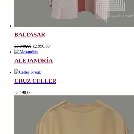
BALTASAR
El
El
€
3.340,00
€
2.990,00
precio
precio
original
actual
ALEJANDRÍA
era:
es:
€3.340,00.
€2.990,00.
CRUZ CELLER
€
3.190,00