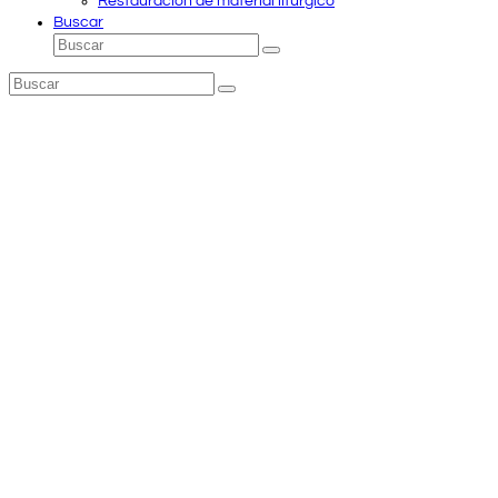
Restauración de material litúrgico
Buscar
Buscar
Enviar
Buscar
Enviar