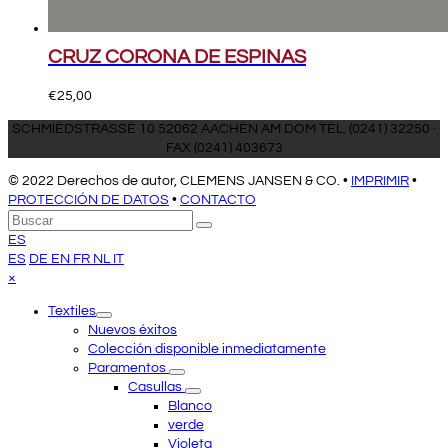
CRUZ CORONA DE ESPINAS
€
25,00
SCHMIEDSTRASSE 10 52062 AACHEN AM DOM TEL. (0241) 32250 ·
FAX (0241) 403673
© 2022 Derechos de autor, CLEMENS JANSEN & CO. •
IMPRIMIR
•
PROTECCIÓN DE DATOS
•
CONTACTO
Volver
Buscar
Enviar
arriba
ES
ES
DE
EN
FR
NL
IT
Close
×
mobile
Textiles
menu
Nuevos éxitos
Colección disponible inmediatamente
Paramentos
Casullas
Blanco
verde
Violeta