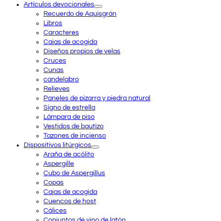
Artículos devocionales
Recuerdo de Aquisgrán
Libros
Caracteres
Cajas de acogida
Diseños propios de velas
Cruces
Cunas
candelabro
Relieves
Paneles de pizarra y piedra natural
Signo de estrella
Lámpara de piso
Vestidos de bautizo
Tazones de incienso
Dispositivos litúrgicos
Araña de acólito
Aspergille
Cubo de Aspergillus
Copas
Cajas de acogida
Cuencos de host
Cálices
Conjuntos de vino de latón