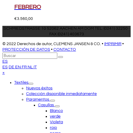
FEBRERO
€
3.560,00
SCHMIEDSTRASSE 10 52062 AACHEN AM DOM TEL. (0241) 32250 ·
FAX (0241) 403673
© 2022 Derechos de autor, CLEMENS JANSEN & CO. •
IMPRIMIR
•
PROTECCIÓN DE DATOS
•
CONTACTO
Volver
Buscar
Enviar
arriba
ES
ES
DE
EN
FR
NL
IT
Close
×
mobile
Textiles
menu
Nuevos éxitos
Colección disponible inmediatamente
Paramentos
Casullas
Blanco
verde
Violeta
rojo