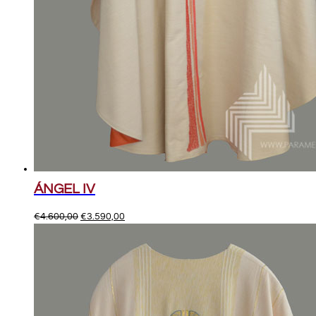
ÁNGEL IV
El
El
€
4.600,00
€
3.590,00
precio
precio
original
actual
era:
es:
€4.600,00.
€3.590,00.