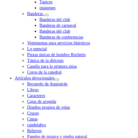
Tapices
imágenes
Banderas
Banderas del club
Banderas de carnaval
Banderas del club
Banderas de conferencias
Vestimentas para servicios litúrgicos
Lo esencial
Piezas únicas de hombre Rochetts
Túnica de la diócesis
Casulla para la primera misa
Coros de la catedral
Artículos devocionales
Recuerdo de Aquisgrán
Libros
Caracteres
Cajas de acogida
Diseños propios de velas
Cruces
Cunas
candelabro
Relieves
Paneles de pizarra y piedra natural