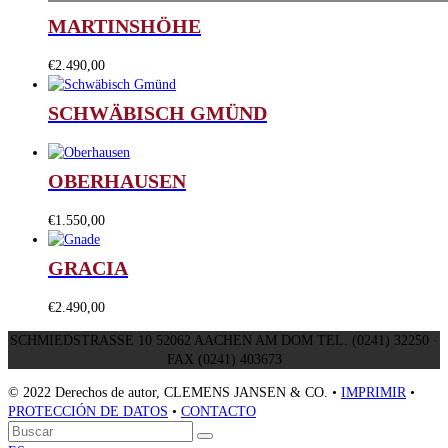
MARTINSHÖHE
€
2.490,00
SCHWÄBISCH GMÜND
OBERHAUSEN
€
1.550,00
GRACIA
€
2.490,00
SCHMIEDSTRASSE 10 52062 AACHEN AM DOM TEL. (0241) 32250 ·
FAX (0241) 403673
© 2022 Derechos de autor, CLEMENS JANSEN & CO. •
IMPRIMIR
•
PROTECCIÓN DE DATOS
•
CONTACTO
Volver
Buscar
Enviar