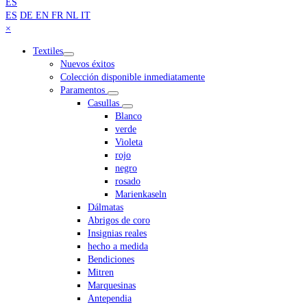
arriba
ES
ES
DE
EN
FR
NL
IT
Close
×
mobile
Textiles
menu
Nuevos éxitos
Colección disponible inmediatamente
Paramentos
Casullas
Blanco
verde
Violeta
rojo
negro
rosado
Marienkaseln
Dálmatas
Abrigos de coro
Insignias reales
hecho a medida
Bendiciones
Mitren
Marquesinas
Antependia