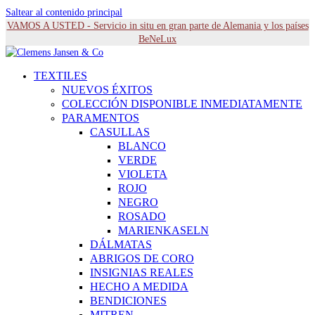
Saltear al contenido principal
VAMOS A USTED - Servicio in situ en gran parte de Alemania y los países
BeNeLux
TEXTILES
NUEVOS ÉXITOS
COLECCIÓN DISPONIBLE INMEDIATAMENTE
PARAMENTOS
CASULLAS
BLANCO
VERDE
VIOLETA
ROJO
NEGRO
ROSADO
MARIENKASELN
DÁLMATAS
ABRIGOS DE CORO
INSIGNIAS REALES
HECHO A MEDIDA
BENDICIONES
MITREN