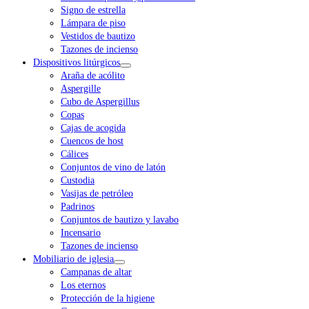
Signo de estrella
Lámpara de piso
Vestidos de bautizo
Tazones de incienso
Dispositivos litúrgicos
Araña de acólito
Aspergille
Cubo de Aspergillus
Copas
Cajas de acogida
Cuencos de host
Cálices
Conjuntos de vino de latón
Custodia
Vasijas de petróleo
Padrinos
Conjuntos de bautizo y lavabo
Incensario
Tazones de incienso
Mobiliario de iglesia
Campanas de altar
Los eternos
Protección de la higiene