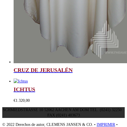
CRUZ DE JERUSALÉN
ICHTUS
€
1.320,00
SCHMIEDSTRASSE 10 52062 AACHEN AM DOM TEL. (0241) 32250 ·
FAX (0241) 403673
© 2022 Derechos de autor, CLEMENS JANSEN & CO. •
IMPRIMIR
•