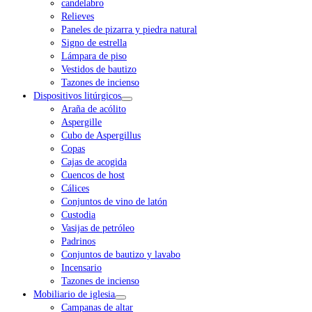
candelabro
Relieves
Paneles de pizarra y piedra natural
Signo de estrella
Lámpara de piso
Vestidos de bautizo
Tazones de incienso
Dispositivos litúrgicos
Araña de acólito
Aspergille
Cubo de Aspergillus
Copas
Cajas de acogida
Cuencos de host
Cálices
Conjuntos de vino de latón
Custodia
Vasijas de petróleo
Padrinos
Conjuntos de bautizo y lavabo
Incensario
Tazones de incienso
Mobiliario de iglesia
Campanas de altar