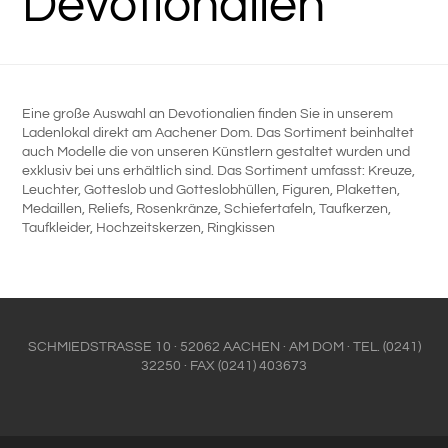
Devotionalien
Eine große Auswahl an Devotionalien finden Sie in unserem
Ladenlokal direkt am Aachener Dom. Das Sortiment beinhaltet
auch Modelle die von unseren Künstlern gestaltet wurden und
exklusiv bei uns erhältlich sind. Das Sortiment umfasst: Kreuze,
Leuchter, Gotteslob und Gotteslobhüllen, Figuren, Plaketten,
Medaillen, Reliefs, Rosenkränze, Schiefertafeln, Taufkerzen,
Taufkleider, Hochzeitskerzen, Ringkissen
SCHMIEDSTRASSE 10 · 52062 AACHEN · AM DOM · TEL. (0241)
32250 · FAX (0241) 403673