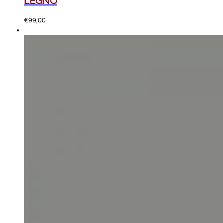
LEGNO
€
99,00