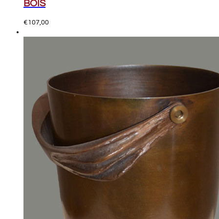
BOIS
€
107,00