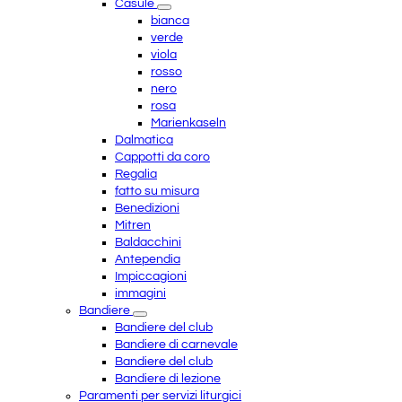
Casule
bianca
verde
viola
rosso
nero
rosa
Marienkaseln
Dalmatica
Cappotti da coro
Regalia
fatto su misura
Benedizioni
Mitren
Baldacchini
Antependia
Impiccagioni
immagini
Bandiere
Bandiere del club
Bandiere di carnevale
Bandiere del club
Bandiere di lezione
Paramenti per servizi liturgici