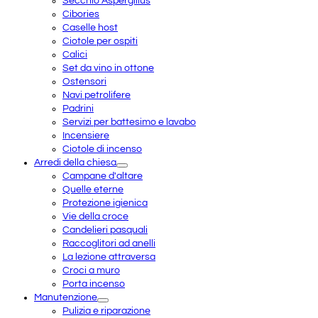
Secchio Aspergillus
Cibories
Caselle host
Ciotole per ospiti
Calici
Set da vino in ottone
Ostensori
Navi petrolifere
Padrini
Servizi per battesimo e lavabo
Incensiere
Ciotole di incenso
Arredi della chiesa
Campane d'altare
Quelle eterne
Protezione igienica
Vie della croce
Candelieri pasquali
Raccoglitori ad anelli
La lezione attraversa
Croci a muro
Porta incenso
Manutenzione
Pulizia e riparazione