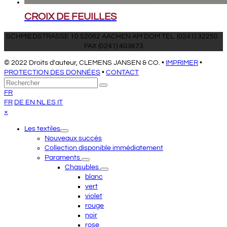
CROIX DE FEUILLES
SCHMIEDSTRASSE 10 52062 AACHEN AM DOM TEL. (0241) 32250 ·
FAX (0241) 403673
© 2022 Droits d'auteur, CLEMENS JANSEN & CO. •
IMPRIMER
•
PROTECTION DES DONNÉES
•
CONTACT
Retour
Rechercher
Envoyer
au
FR
sommet
FR
DE
EN
NL
ES
IT
Close
×
mobile
Les textiles
menu
Nouveaux succès
Collection disponible immédiatement
Paraments
Chasubles
blanc
vert
violet
rouge
noir
rose