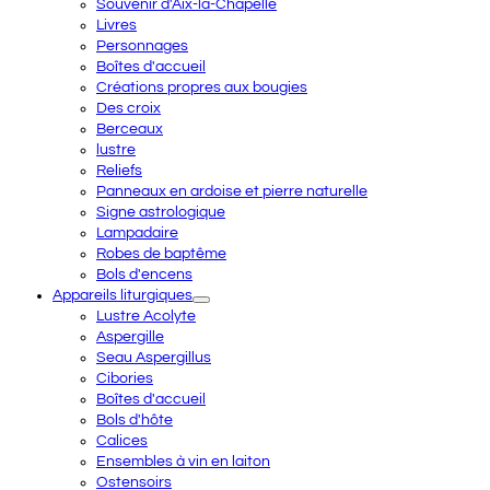
Souvenir d'Aix-la-Chapelle
Livres
Personnages
Boîtes d'accueil
Créations propres aux bougies
Des croix
Berceaux
lustre
Reliefs
Panneaux en ardoise et pierre naturelle
Signe astrologique
Lampadaire
Robes de baptême
Bols d'encens
Appareils liturgiques
Lustre Acolyte
Aspergille
Seau Aspergillus
Cibories
Boîtes d'accueil
Bols d'hôte
Calices
Ensembles à vin en laiton
Ostensoirs