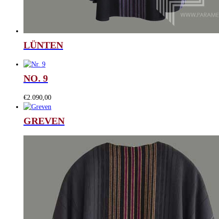
LÜNTEN
NO. 9
€
2.090,00
GREVEN