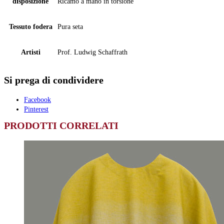
disposizione
Ricamo a mano in torsione
Tessuto fodera
Pura seta
Artisti
Prof. Ludwig Schaffrath
Si prega di condividere
Facebook
Pinterest
PRODOTTI CORRELATI