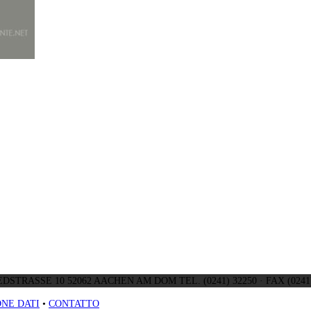
DSTRASSE 10 52062 AACHEN AM DOM TEL. (0241) 32250 · FAX (0241)
NE DATI
•
CONTATTO