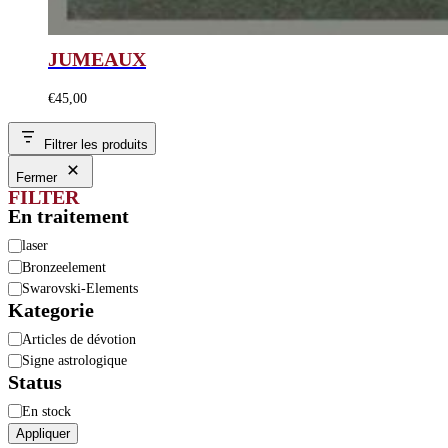
JUMEAUX
€
45,00
Filtrer les produits
Fermer
FILTER
En traitement
En
laser
traitement
Bronzeelement
Swarovski-Elements
Kategorie
Catégorie
Articles de dévotion
Signe astrologique
Status
Disponibilité
En stock
Appliquer