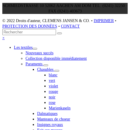
SCHMIEDSTRASSE 10 52062 AACHEN AM DOM TEL. (0241) 32250 ·
FAX (0241) 403673
© 2022 Droits d'auteur, CLEMENS JANSEN & CO. •
IMPRIMER
•
PROTECTION DES DONNÉES
•
CONTACT
Retour
Rechercher
Envoyer
au
Close
×
sommet
mobile
Les textiles
menu
Nouveaux succès
Collection disponible immédiatement
Paraments
Chasubles
blanc
vert
violet
rouge
noir
rose
Marienkaseln
Dalmatiques
Manteaux de choeur
Insignes royaux