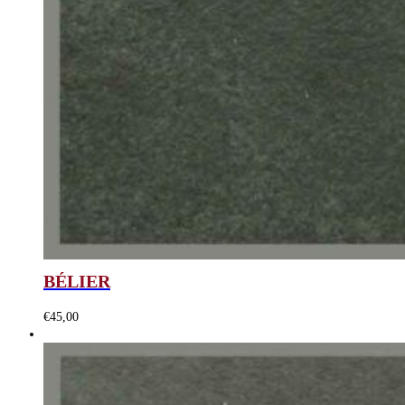
BÉLIER
€
45,00