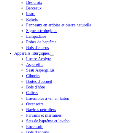
Des croix
Berceaux
lustre
Reliefs
Panneaux en ardoise et pierre naturelle
Signe astrologique
Lampadaire
Robes de baptême
Bols d'encens
Appareils liturgiques
Lustre Acolyte
Aspergille
Seau Aspergillus
Cibories
Boîtes d'accueil
Bols d'hôte
Calices
Ensembles à vin en laiton
Ostensoirs
Navires pétroliers
Parrains et marraines
Sets de baptême et lavabo
Encensoir
Bols d'encens