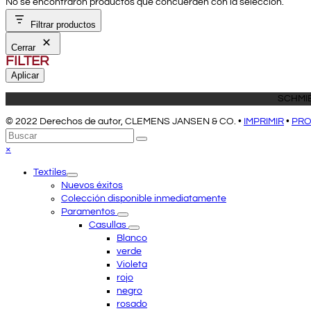
No se encontraron productos que concuerden con la selección.
Filtrar productos
Cerrar
FILTER
Aplicar
SCHMIE
© 2022 Derechos de autor, CLEMENS JANSEN & CO. •
IMPRIMIR
•
PRO
Volver
Buscar
Enviar
arriba
Close
×
mobile
Textiles
menu
Nuevos éxitos
Colección disponible inmediatamente
Paramentos
Casullas
Blanco
verde
Violeta
rojo
negro
rosado