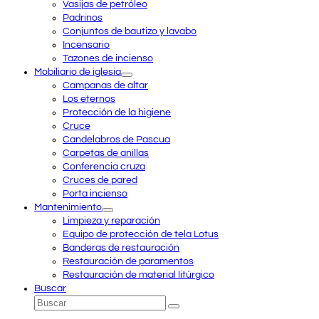
Vasijas de petróleo
Padrinos
Conjuntos de bautizo y lavabo
Incensario
Tazones de incienso
Mobiliario de iglesia
Campanas de altar
Los eternos
Protección de la higiene
Cruce
Candelabros de Pascua
Carpetas de anillas
Conferencia cruza
Cruces de pared
Porta incienso
Mantenimiento
Limpieza y reparación
Equipo de protección de tela Lotus
Banderas de restauración
Restauración de paramentos
Restauración de material litúrgico
Buscar
Buscar
Enviar