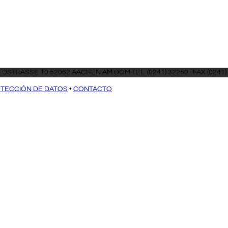
DSTRASSE 10 52062 AACHEN AM DOM TEL. (0241) 32250 · FAX (0241)
TECCIÓN DE DATOS
•
CONTACTO