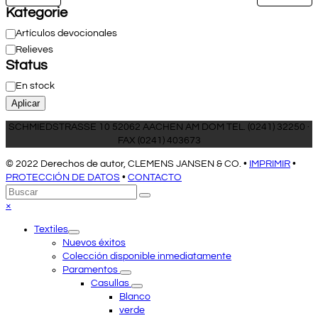
Kategorie
Categoría
Artículos devocionales
Relieves
Status
Estado
En stock
Aplicar
SCHMIEDSTRASSE 10 52062 AACHEN AM DOM TEL. (0241) 32250 ·
FAX (0241) 403673
© 2022 Derechos de autor, CLEMENS JANSEN & CO. •
IMPRIMIR
•
PROTECCIÓN DE DATOS
•
CONTACTO
Volver
Buscar
Enviar
arriba
Close
×
mobile
Textiles
menu
Nuevos éxitos
Colección disponible inmediatamente
Paramentos
Casullas
Blanco
verde