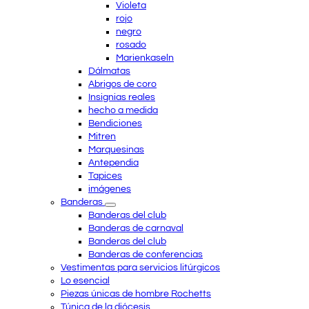
Violeta
rojo
negro
rosado
Marienkaseln
Dálmatas
Abrigos de coro
Insignias reales
hecho a medida
Bendiciones
Mitren
Marquesinas
Antependia
Tapices
imágenes
Banderas
Banderas del club
Banderas de carnaval
Banderas del club
Banderas de conferencias
Vestimentas para servicios litúrgicos
Lo esencial
Piezas únicas de hombre Rochetts
Túnica de la diócesis