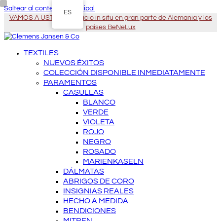
Saltear al contenido principal
ES
VAMOS A USTED - Servicio in situ en gran parte de Alemania y los
países BeNeLux
TEXTILES
NUEVOS ÉXITOS
COLECCIÓN DISPONIBLE INMEDIATAMENTE
PARAMENTOS
CASULLAS
BLANCO
VERDE
VIOLETA
ROJO
NEGRO
ROSADO
MARIENKASELN
DÁLMATAS
ABRIGOS DE CORO
INSIGNIAS REALES
HECHO A MEDIDA
BENDICIONES
MITREN