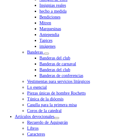
Insignias reales
hecho a medida
Bendiciones
Mitren
Marquesinas
Antependia
Tapices
imágenes
Banderas
Banderas del club
Banderas de carnaval
Banderas del club
Banderas de conferencias
Vestimentas para servicios litúrgicos
Lo esencial
Piezas únicas de hombre Rochetts
Túnica de la diócesis
Casulla para la primera misa
Coros de la catedral
Artículos devocionales
Recuerdo de Aquisgrán
Libros
Caracteres