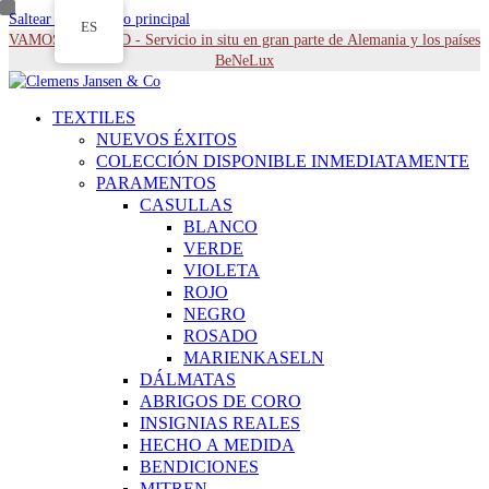
Saltear al contenido principal
ES
VAMOS A USTED - Servicio in situ en gran parte de Alemania y los países
BeNeLux
TEXTILES
NUEVOS ÉXITOS
COLECCIÓN DISPONIBLE INMEDIATAMENTE
PARAMENTOS
CASULLAS
BLANCO
VERDE
VIOLETA
ROJO
NEGRO
ROSADO
MARIENKASELN
DÁLMATAS
ABRIGOS DE CORO
INSIGNIAS REALES
HECHO A MEDIDA
BENDICIONES
MITREN