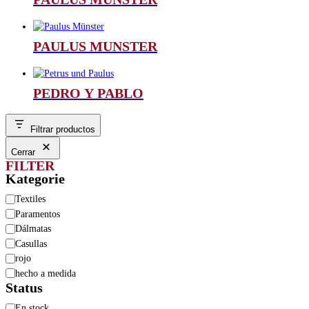
PAULUS MUNSTER
PEDRO Y PABLO
Filtrar productos
Cerrar
FILTER
Kategorie
Categoría
Textiles
Paramentos
Dálmatas
Casullas
rojo
hecho a medida
Status
Disponibilidad
En stock