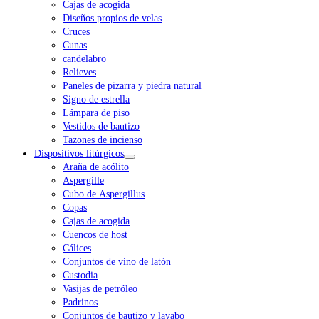
Cajas de acogida
Diseños propios de velas
Cruces
Cunas
candelabro
Relieves
Paneles de pizarra y piedra natural
Signo de estrella
Lámpara de piso
Vestidos de bautizo
Tazones de incienso
Dispositivos litúrgicos
Araña de acólito
Aspergille
Cubo de Aspergillus
Copas
Cajas de acogida
Cuencos de host
Cálices
Conjuntos de vino de latón
Custodia
Vasijas de petróleo
Padrinos
Conjuntos de bautizo y lavabo