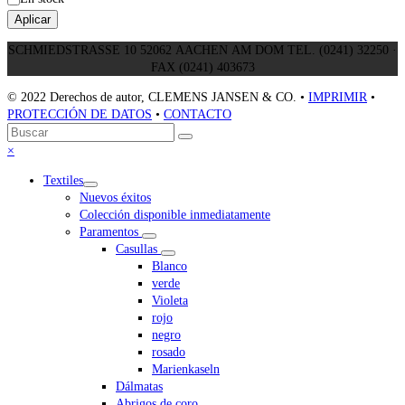
Aplicar
SCHMIEDSTRASSE 10 52062 AACHEN AM DOM TEL. (0241) 32250 ·
FAX (0241) 403673
© 2022 Derechos de autor, CLEMENS JANSEN & CO. •
IMPRIMIR
•
PROTECCIÓN DE DATOS
•
CONTACTO
Volver
Buscar
Enviar
arriba
Close
×
mobile
Textiles
menu
Nuevos éxitos
Colección disponible inmediatamente
Paramentos
Casullas
Blanco
verde
Violeta
rojo
negro
rosado
Marienkaseln
Dálmatas
Abrigos de coro