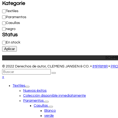
Kategorie
Categoría
Textiles
Paramentos
Casullas
negro
Status
Estado
En stock
Aplicar
SCHMIE
© 2022 Derechos de autor, CLEMENS JANSEN & CO. •
IMPRIMIR
•
PRO
Volver
Buscar
Enviar
arriba
Close
×
mobile
Textiles
menu
Nuevos éxitos
Colección disponible inmediatamente
Paramentos
Casullas
Blanco
verde