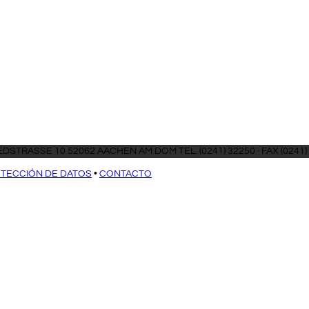
DSTRASSE 10 52062 AACHEN AM DOM TEL. (0241) 32250 · FAX (0241)
TECCIÓN DE DATOS
•
CONTACTO