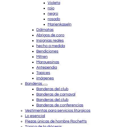
Violeta
rojo
negro
rosado
Marienkaseln
Dálmatas
Abrigos de coro
Insignias reales
hecho a medida
Bendiciones
Mitren
Marquesinas
Antependia
Tapices
imágenes
Banderas
Banderas del club
Banderas de carnaval
Banderas del club
Banderas de conferencias
Vestimentas para servicios litúrgicos
Lo esencial
Piezas únicas de hombre Rochetts
Túnica de la diócesis