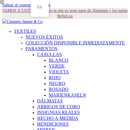
Saltear al contenido principal
ES
VAMOS A USTED - Servicio in situ en gran parte de Alemania y los países
BeNeLux
TEXTILES
NUEVOS ÉXITOS
COLECCIÓN DISPONIBLE INMEDIATAMENTE
PARAMENTOS
CASULLAS
BLANCO
VERDE
VIOLETA
ROJO
NEGRO
ROSADO
MARIENKASELN
DÁLMATAS
ABRIGOS DE CORO
INSIGNIAS REALES
HECHO A MEDIDA
BENDICIONES
MITREN