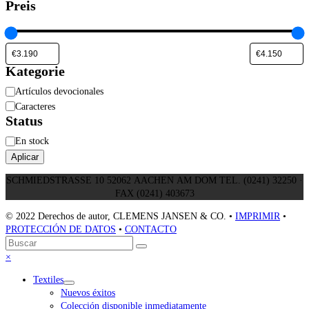
Preis
Kategorie
Categoría
Artículos devocionales
Caracteres
Status
Estado
En stock
Aplicar
SCHMIEDSTRASSE 10 52062 AACHEN AM DOM TEL. (0241) 32250 ·
FAX (0241) 403673
© 2022 Derechos de autor, CLEMENS JANSEN & CO. •
IMPRIMIR
•
PROTECCIÓN DE DATOS
•
CONTACTO
Volver
Buscar
Enviar
arriba
Close
×
mobile
Textiles
menu
Nuevos éxitos
Colección disponible inmediatamente