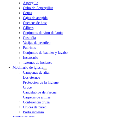
Aspergille
Cubo de Aspergillus
Copas
Cajas de acogida
Cuencos de host
Cálices
Conjuntos de vino de latón
Custodia
Vasijas de petróleo
Padrinos
Conjuntos de bautizo y lavabo
Incensario
Tazones de incienso
Mobiliario de iglesia
Campanas de altar
Los eternos
Protección de la higiene
Cruce
Candelabros de Pascua
Carpetas de anillas
Conferencia cruza
Cruces de pared
Porta incienso