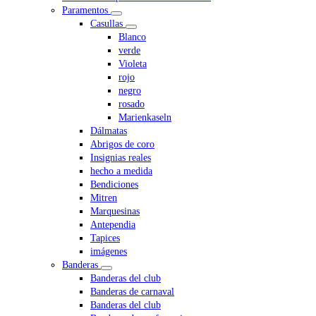
Paramentos
Casullas
Blanco
verde
Violeta
rojo
negro
rosado
Marienkaseln
Dálmatas
Abrigos de coro
Insignias reales
hecho a medida
Bendiciones
Mitren
Marquesinas
Antependia
Tapices
imágenes
Banderas
Banderas del club
Banderas de carnaval
Banderas del club