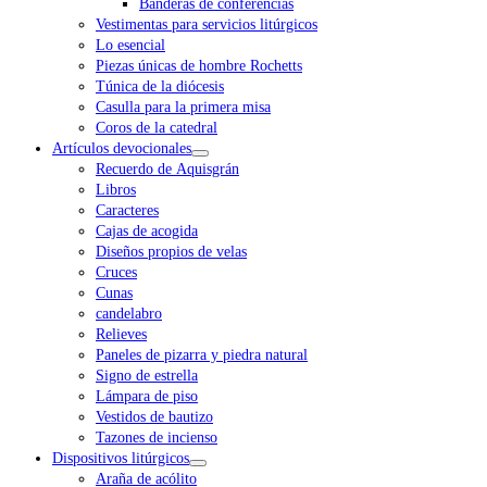
Banderas de conferencias
Vestimentas para servicios litúrgicos
Lo esencial
Piezas únicas de hombre Rochetts
Túnica de la diócesis
Casulla para la primera misa
Coros de la catedral
Artículos devocionales
Recuerdo de Aquisgrán
Libros
Caracteres
Cajas de acogida
Diseños propios de velas
Cruces
Cunas
candelabro
Relieves
Paneles de pizarra y piedra natural
Signo de estrella
Lámpara de piso
Vestidos de bautizo
Tazones de incienso
Dispositivos litúrgicos
Araña de acólito