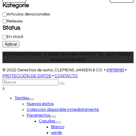
Kategorie
Categoría
Artículos devocionales
Relieves
Status
Estado
En stock
Aplicar
SCHMIEDSTRASSE 10 52062 AACHEN AM DOM TEL. (0241) 32250 ·
FAX (0241) 403673
© 2022 Derechos de autor, CLEMENS JANSEN & CO. •
IMPRIMIR
•
PROTECCIÓN DE DATOS
•
CONTACTO
Volver
Buscar
Enviar
arriba
Close
×
mobile
Textiles
menu
Nuevos éxitos
Colección disponible inmediatamente
Paramentos
Casullas
Blanco
verde