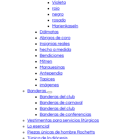
Violeta
rojo
negro
rosado
Marienkaseln
Dálmatas
Abrigos de coro
Insignias reales
hecho a medida
Bendiciones
Mitren
Marquesinas
Antependia
Tapices
imágenes
Banderas
Banderas del club
Banderas de carnaval
Banderas del club
Banderas de conferencias
Vestimentas para servicios litúrgicos
Lo esencial
Piezas únicas de hombre Rochetts
Túnica de la diócesis