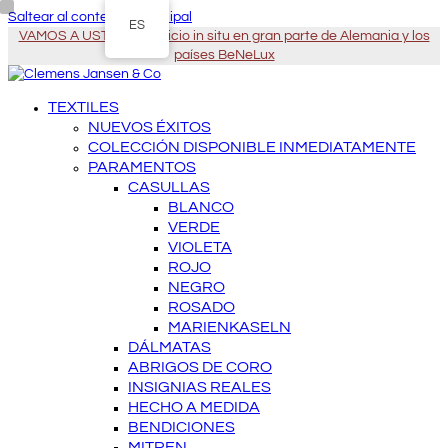
Saltear al contenido principal
ES
VAMOS A USTED - Servicio in situ en gran parte de Alemania y los
países BeNeLux
TEXTILES
NUEVOS ÉXITOS
COLECCIÓN DISPONIBLE INMEDIATAMENTE
PARAMENTOS
CASULLAS
BLANCO
VERDE
VIOLETA
ROJO
NEGRO
ROSADO
MARIENKASELN
DÁLMATAS
ABRIGOS DE CORO
INSIGNIAS REALES
HECHO A MEDIDA
BENDICIONES
MITREN