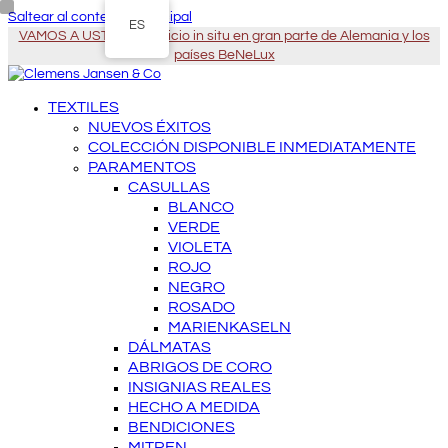
Saltear al contenido principal
ES
VAMOS A USTED - Servicio in situ en gran parte de Alemania y los
países BeNeLux
TEXTILES
NUEVOS ÉXITOS
COLECCIÓN DISPONIBLE INMEDIATAMENTE
PARAMENTOS
CASULLAS
BLANCO
VERDE
VIOLETA
ROJO
NEGRO
ROSADO
MARIENKASELN
DÁLMATAS
ABRIGOS DE CORO
INSIGNIAS REALES
HECHO A MEDIDA
BENDICIONES
MITREN