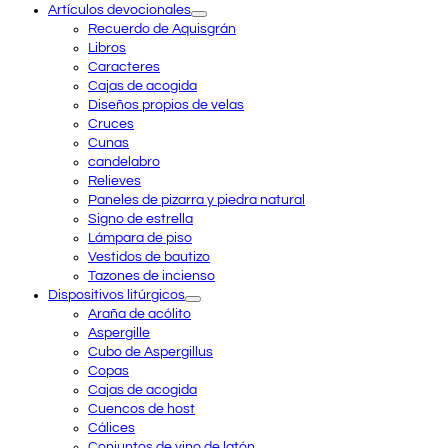
Artículos devocionales
Recuerdo de Aquisgrán
Libros
Caracteres
Cajas de acogida
Diseños propios de velas
Cruces
Cunas
candelabro
Relieves
Paneles de pizarra y piedra natural
Signo de estrella
Lámpara de piso
Vestidos de bautizo
Tazones de incienso
Dispositivos litúrgicos
Araña de acólito
Aspergille
Cubo de Aspergillus
Copas
Cajas de acogida
Cuencos de host
Cálices
Conjuntos de vino de latón