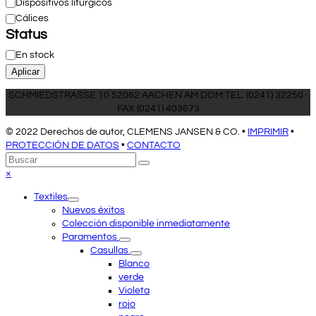
Categoría
Dispositivos litúrgicos
Cálices
Status
Estado
En stock
Aplicar
SCHMIEDSTRASSE 10 52062 AACHEN AM DOM TEL. (0241) 32250 ·
FAX (0241) 403673
© 2022 Derechos de autor, CLEMENS JANSEN & CO. •
IMPRIMIR
•
PROTECCIÓN DE DATOS
•
CONTACTO
Volver
Buscar
Enviar
arriba
Close
×
mobile
Textiles
menu
Nuevos éxitos
Colección disponible inmediatamente
Paramentos
Casullas
Blanco
verde
Violeta
rojo