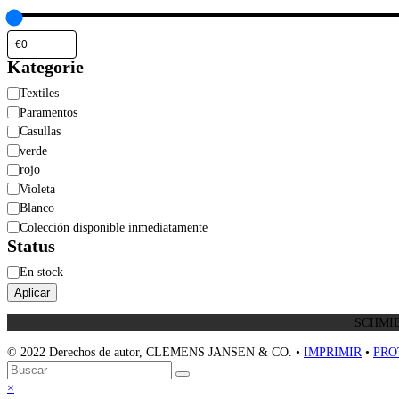
Kategorie
Categoría
Textiles
Paramentos
Casullas
verde
rojo
Violeta
Blanco
Colección disponible inmediatamente
Status
Estado
En stock
Aplicar
SCHMIE
© 2022 Derechos de autor, CLEMENS JANSEN & CO. •
IMPRIMIR
•
PRO
Volver
Buscar
Enviar
arriba
Close
×