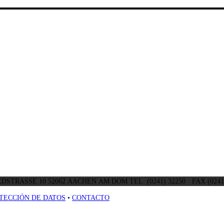
DSTRASSE 10 52062 AACHEN AM DOM TEL. (0241) 32250 · FAX (0241)
TECCIÓN DE DATOS
•
CONTACTO