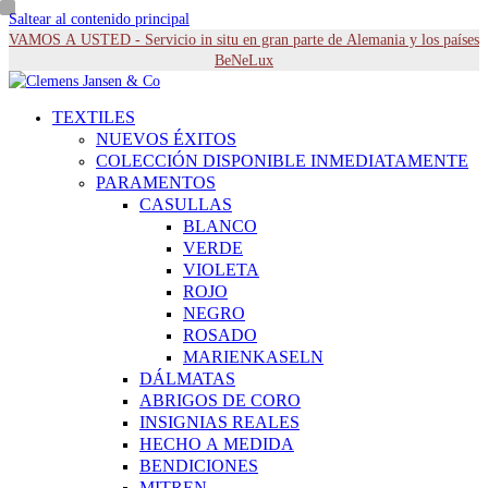
Saltear al contenido principal
VAMOS A USTED - Servicio in situ en gran parte de Alemania y los países
BeNeLux
TEXTILES
NUEVOS ÉXITOS
COLECCIÓN DISPONIBLE INMEDIATAMENTE
PARAMENTOS
CASULLAS
BLANCO
VERDE
VIOLETA
ROJO
NEGRO
ROSADO
MARIENKASELN
DÁLMATAS
ABRIGOS DE CORO
INSIGNIAS REALES
HECHO A MEDIDA
BENDICIONES
MITREN