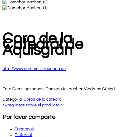
Coro de la
Catedral de
Aquisgrán
http://www.dommusik-aachen.de
Foto Domsingknaben: Domkapitel Aachen/Andreas Steindl
Categoría:
Coros de la catedral
¿Preguntas sobre el producto?
Por favor comparte
Facebook
Pinterest