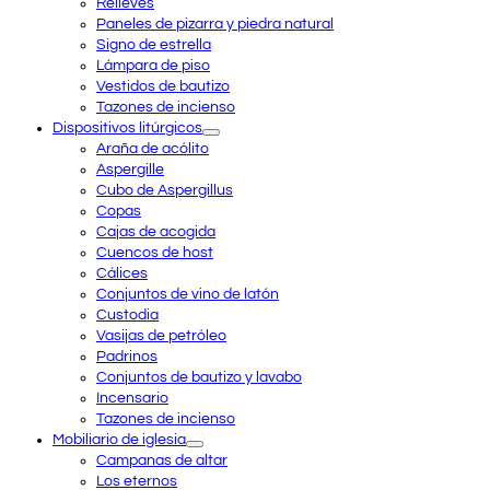
Relieves
Paneles de pizarra y piedra natural
Signo de estrella
Lámpara de piso
Vestidos de bautizo
Tazones de incienso
Dispositivos litúrgicos
Araña de acólito
Aspergille
Cubo de Aspergillus
Copas
Cajas de acogida
Cuencos de host
Cálices
Conjuntos de vino de latón
Custodia
Vasijas de petróleo
Padrinos
Conjuntos de bautizo y lavabo
Incensario
Tazones de incienso
Mobiliario de iglesia
Campanas de altar
Los eternos