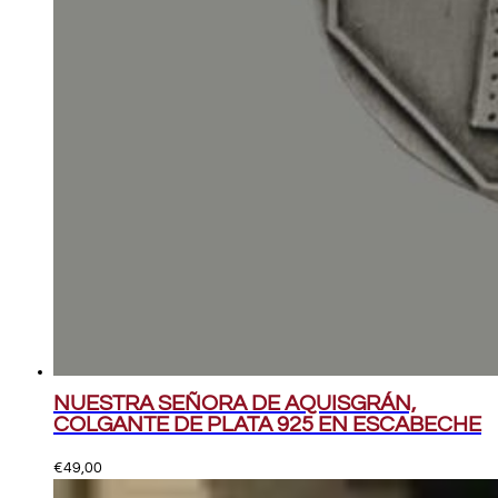
NUESTRA SEÑORA DE AQUISGRÁN,
COLGANTE DE PLATA 925 EN ESCABECHE
€
49,00