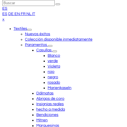
Volver
Buscar
Enviar
arriba
ES
ES
DE
EN
FR
NL
IT
Close
×
mobile
Textiles
menu
Nuevos éxitos
Colección disponible inmediatamente
Paramentos
Casullas
Blanco
verde
Violeta
rojo
negro
rosado
Marienkaseln
Dálmatas
Abrigos de coro
Insignias reales
hecho a medida
Bendiciones
Mitren
Marquesinas