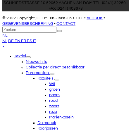
SCHMIEDSTRASSE 10 52062 AACHEN AM DOM TEL. (0241) 32250 ·
FAX (0241) 403673
© 2022 Copyright, CLEMENS JANSEN & CO. •
AFDRUK
•
GEGEVENSBESCHERMING
•
CONTACT
Terug
Zoeken
Verzenden
naar
NL
boven
NL
DE
EN
FR
ES
IT
Close
×
mobile
Textiel
menu
Nieuwe hits
Collectie per direct beschikbaar
Paramenten
Kazuifels
Wit
groen
paars
rood
zwart
roze
Marienkaseln
Dalmatiek
Koorjassen