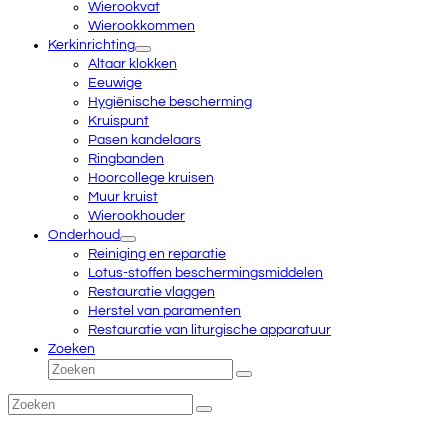
Wierookvat
Wierookkommen
Kerkinrichting
Altaar klokken
Eeuwige
Hygiënische bescherming
Kruispunt
Pasen kandelaars
Ringbanden
Hoorcollege kruisen
Muur kruist
Wierookhouder
Onderhoud
Reiniging en reparatie
Lotus-stoffen beschermingsmiddelen
Restauratie vlaggen
Herstel van paramenten
Restauratie van liturgische apparatuur
Zoeken
Zoeken
Verzenden
Zoeken
Verzenden