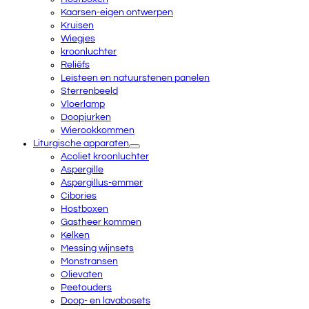
Kaarsen-eigen ontwerpen
Kruisen
Wiegjes
kroonluchter
Reliëfs
Leisteen en natuurstenen panelen
Sterrenbeeld
Vloerlamp
Doopjurken
Wierookkommen
Liturgische apparaten
Acoliet kroonluchter
Aspergille
Aspergillus-emmer
Cibories
Hostboxen
Gastheer kommen
Kelken
Messing wijnsets
Monstransen
Olievaten
Peetouders
Doop- en lavabosets