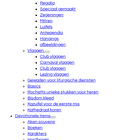
Regalia
Speciaal gemaakt
Zegeningen
Mitren
Luifels
Antependia
Hangings
afbeeldingen
Vlaggen
Club vlaggen
Carnaval vlaggen
Club vlaggen
Lezing vlaggen
Gewaden voor liturgische diensten
Basics
Rochetts unieke stukken voor heren
Bisdom kleed
Kazuifel voor de eerste mis
Kathedraal koren
Devotionele items
Aken souvenir
Boeken
Karakters
Hostboxen