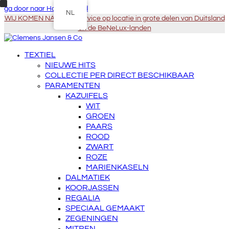
ga door naar Hoofdinhoud
NL
WIJ KOMEN NAAR U - Service op locatie in grote delen van Duitsland
en de BeNeLux-landen
TEXTIEL
NIEUWE HITS
COLLECTIE PER DIRECT BESCHIKBAAR
PARAMENTEN
KAZUIFELS
WIT
GROEN
PAARS
ROOD
ZWART
ROZE
MARIENKASELN
DALMATIEK
KOORJASSEN
REGALIA
SPECIAAL GEMAAKT
ZEGENINGEN
MITREN