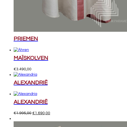
PRIEMEN
MAÏSKOLVEN
€
3.490,00
ALEXANDRIË
ALEXANDRIË
Oorspronkelijke
Huidige
€
1.995,00
€
1.690,00
prijs
prijs
was:
is: