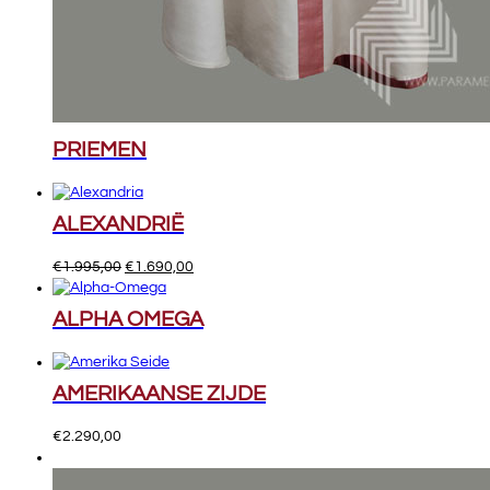
PRIEMEN
ALEXANDRIË
Oorspronkelijke
Huidige
€
1.995,00
€
1.690,00
prijs
prijs
was:
is:
ALPHA OMEGA
€1.995,00.
€1.690,00.
AMERIKAANSE ZIJDE
€
2.290,00