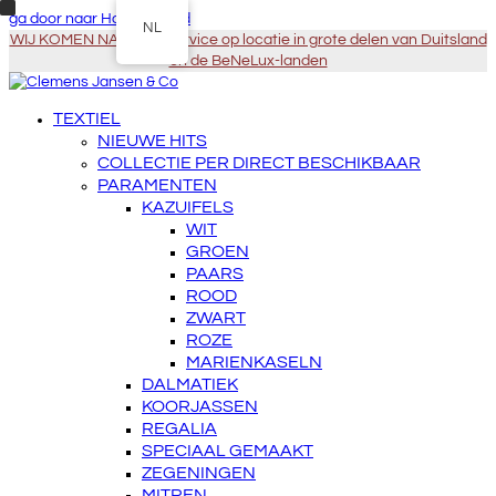
ga door naar Hoofdinhoud
NL
WIJ KOMEN NAAR U - Service op locatie in grote delen van Duitsland
en de BeNeLux-landen
TEXTIEL
NIEUWE HITS
COLLECTIE PER DIRECT BESCHIKBAAR
PARAMENTEN
KAZUIFELS
WIT
GROEN
PAARS
ROOD
ZWART
ROZE
MARIENKASELN
DALMATIEK
KOORJASSEN
REGALIA
SPECIAAL GEMAAKT
ZEGENINGEN
MITREN