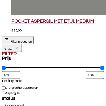
POCKET ASPERGIL MET ETUI, MEDIUM
€
95,00
Filter producten
Sluiten
FILTER
Prijs
categorie
Categorie
Liturgische apparaten
Aspergille
status
Beschikbaarheid
Op voorraad