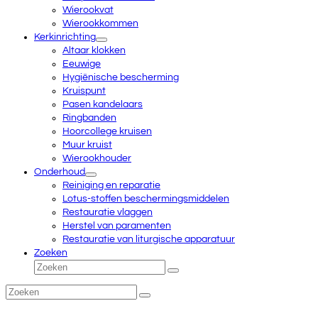
Wierookvat
Wierookkommen
Kerkinrichting
Altaar klokken
Eeuwige
Hygiënische bescherming
Kruispunt
Pasen kandelaars
Ringbanden
Hoorcollege kruisen
Muur kruist
Wierookhouder
Onderhoud
Reiniging en reparatie
Lotus-stoffen beschermingsmiddelen
Restauratie vlaggen
Herstel van paramenten
Restauratie van liturgische apparatuur
Zoeken
Zoeken
Verzenden
Zoeken
Verzenden