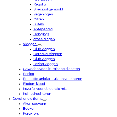
Regalia
Speciaal gemaakt
Zegeningen
Mitren
Luifels
Antependia
Hangings
afbeeldingen
Vlaggen
Club vlaggen
Carnaval vlaggen
Club vlaggen
Lezing vlaggen
Gewaden voor liturgische diensten
Basics
Rochetts unieke stukken voor heren
Bisdom kleed
Kazuifel voor de eerste mis
Kathedraal koren
Devotionele items
Aken souvenir
Boeken
Karakters