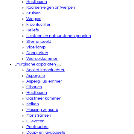
Hostboxen
Kaarsen-eigen ontwerpen
Kruisen
Wiegjes
kroonluchter
Reliëfs
Leisteen en natuurstenen panelen
Sterrenbeeld
Vloerlamp
Doopjurken
Wierookkommen
Liturgische apparaten
Acoliet kroonluchter
Aspergille
Aspergillus-emmer
Cibories
Hostboxen
Gastheer kommen
Kelken
Messing wijnsets
Monstransen
Olievaten
Peetouders
Doop- en lavabosets