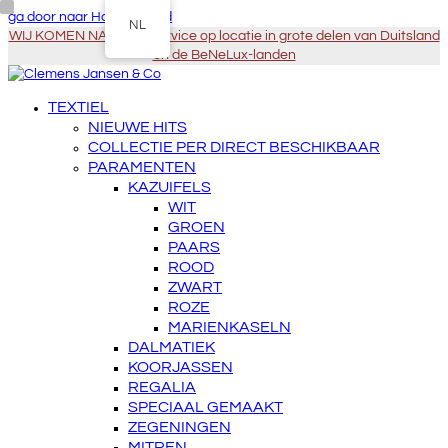
ga door naar Hoofdinhoud
NL
WIJ KOMEN NAAR U - Service op locatie in grote delen van Duitsland
en de BeNeLux-landen
TEXTIEL
NIEUWE HITS
COLLECTIE PER DIRECT BESCHIKBAAR
PARAMENTEN
KAZUIFELS
WIT
GROEN
PAARS
ROOD
ZWART
ROZE
MARIENKASELN
DALMATIEK
KOORJASSEN
REGALIA
SPECIAAL GEMAAKT
ZEGENINGEN
MITREN