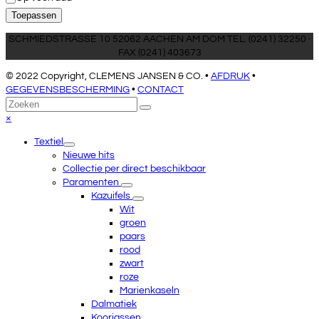
Toepassen
SCHMIEDSTRASSE 10 52062 AACHEN AM DOM TEL. (0241) 32250 ·
FAX (0241) 403673
© 2022 Copyright, CLEMENS JANSEN & CO. •
AFDRUK
•
GEGEVENSBESCHERMING
•
CONTACT
Terug
Zoeken
Verzenden
naar
Close
×
boven
mobile
Textiel
menu
Nieuwe hits
Collectie per direct beschikbaar
Paramenten
Kazuifels
Wit
groen
paars
rood
zwart
roze
Marienkaseln
Dalmatiek
Koorjassen