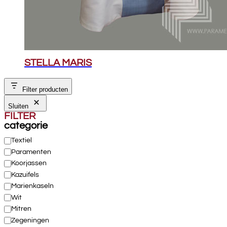
STELLA MARIS
Filter producten
Sluiten
FILTER
categorie
Categorie
Textiel
Paramenten
Koorjassen
Kazuifels
Marienkaseln
Wit
Mitren
Zegeningen