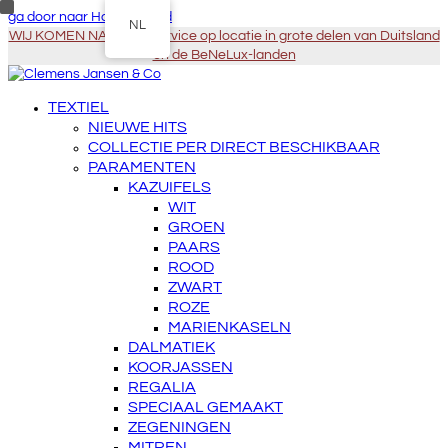
ga door naar Hoofdinhoud
NL
WIJ KOMEN NAAR U - Service op locatie in grote delen van Duitsland
en de BeNeLux-landen
TEXTIEL
NIEUWE HITS
COLLECTIE PER DIRECT BESCHIKBAAR
PARAMENTEN
KAZUIFELS
WIT
GROEN
PAARS
ROOD
ZWART
ROZE
MARIENKASELN
DALMATIEK
KOORJASSEN
REGALIA
SPECIAAL GEMAAKT
ZEGENINGEN
MITREN