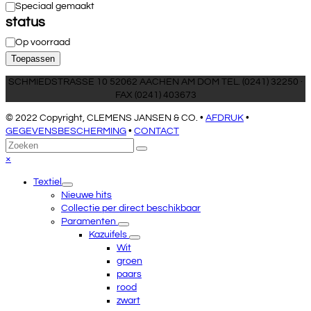
Speciaal gemaakt
status
Beschikbaarheid
Op voorraad
Toepassen
SCHMIEDSTRASSE 10 52062 AACHEN AM DOM TEL. (0241) 32250 ·
FAX (0241) 403673
© 2022 Copyright, CLEMENS JANSEN & CO. •
AFDRUK
•
GEGEVENSBESCHERMING
•
CONTACT
Terug
Zoeken
Verzenden
naar
Close
×
boven
mobile
Textiel
menu
Nieuwe hits
Collectie per direct beschikbaar
Paramenten
Kazuifels
Wit
groen
paars
rood
zwart